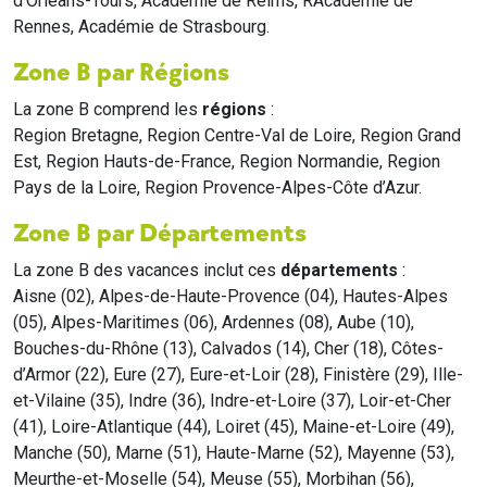
d'Orléans-Tours, Académie de Reims, RAcadémie de
Rennes, Académie de Strasbourg.
Zone B par Régions
La zone B comprend les
régions
:
Region Bretagne, Region Centre-Val de Loire, Region Grand
Est, Region Hauts-de-France, Region Normandie, Region
Pays de la Loire, Region Provence-Alpes-Côte d’Azur.
Zone B par Départements
La zone B des vacances inclut ces
départements
:
Aisne (02), Alpes-de-Haute-Provence (04), Hautes-Alpes
(05), Alpes-Maritimes (06), Ardennes (08), Aube (10),
Bouches-du-Rhône (13), Calvados (14), Cher (18), Côtes-
d’Armor (22), Eure (27), Eure-et-Loir (28), Finistère (29), Ille-
et-Vilaine (35), Indre (36), Indre-et-Loire (37), Loir-et-Cher
(41), Loire-Atlantique (44), Loiret (45), Maine-et-Loire (49),
Manche (50), Marne (51), Haute-Marne (52), Mayenne (53),
Meurthe-et-Moselle (54), Meuse (55), Morbihan (56),