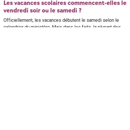
Les vacances scolaires commencent-elles le
vendredi soir ou le samedi ?
Officiellement, les vacances débutent le samedi selon le
calendrier du ministère. Mais dans les faits, la plupart des
élèves qui n'ont pas cours le samedi sont en vacances dès
le vendredi soir après leur dernier cours. Il est conseillé de
vérifier avec l'établissement scolaire si des cours ont lieu le
samedi matin.
Où trouver le calendrier scolaire officiel ?
Le calendrier scolaire officiel est publié sur le site du
ministère de l'Education nationale
. Les dates présentées sur
ce site reprennent les données officielles pour les années
scolaires en cours et à venir, pour chaque zone et chaque
ville de France.