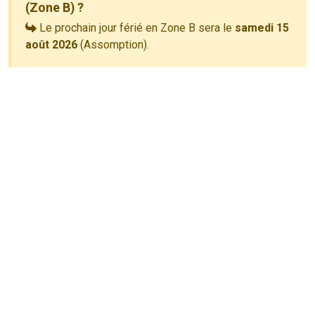
(Zone B) ?
Le prochain jour férié en Zone B sera le
samedi 15
août 2026
(Assomption).