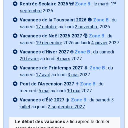
er
Rentrée Scolaire 2026 🎒
Zone B
: le mardi
1
septembre
2026
Vacances de la Toussaint 2026 🎃
Zone B
: du
samedi
17 octobre
au lundi
2 novembre
2026
Vacances de Noël 2026-2027 🎅
Zone B
: du
samedi
19 décembre
2026 au lundi
4 janvier
2027
Vacances d’Hiver 2027 ❄️
Zone B
: du samedi
20 février
au lundi
8 mars
2027
Vacances de Printemps 2027 🌷
Zone B
: du
samedi
17 avril
au lundi
3 mai
2027
Pont de l’Ascension 2027 ✝️
Zone B
: du
mercredi
5 mai
au lundi
10 mai
2027
Vacances d’Été 2027 ☀️
Zone B
: du samedi
3
juillet
au jeudi
2 septembre 2027
Le début des vacances
a lieu après le dernier