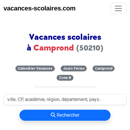
vacances-scolaires.com
Vacances scolaires
à
Camprond
(50210)
Calendrier Vacances
Jours Féries
Camprond
Zone B
Rechercher