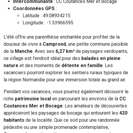
Intercommunalité
: CC Coutances Mer et Bocage
Coordonnées GPS
:
Latitude : 49.08934215
Longitude : -1.33966595
L'été offre une parenthèse enchantée pour profiter de la
douceur de vivre à
Camprond
, une petite commune paisible
de la
Manche
. Avec ses
6,27 km²
de paysages verdoyants,
ce village est l'endroit idéal pour des
balades en pleine
nature
et des moments de
détente en famille
. Les
vacanciers pourront explorer les sentiers ruraux typiques de
la région Normandie pour une immersion totale au grand air.
Pendant vos vacances, vous pourrez également découvrir le
riche
patrimoine local
en parcourant les environs de la
CC
Coutances Mer et Bocage
. Les amateurs de découvertes
apprécieront les paysages de bocage qui entourent les
420
habitants
de la localité. Que ce soit pour une randonnée
pédestre ou une simple promenade contemplative,