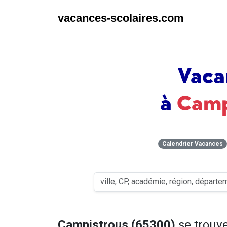
vacances-scolaires.com
Vaca
à
Camp
Calendrier Vacances
Campistrous (65300)
se trouv