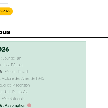
26-2027
ous
026
: Jour de l'an
undi de Pâques
6
: Fête du Travail
: Victoire des Alliés de 1945
eudi de l'Ascension
undi de Pentecôte
: Fête Nationale
26
: Assomption