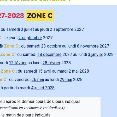
027-2028
ZONE C
 du samedi
3 juillet
au jeudi
2 septembre
2027
C
: le jeudi
2 septembre
2027
🎃
Zone C
: du samedi
23 octobre
au lundi
8 novembre
2027
Zone C
: du samedi
18 décembre
2027 au lundi
3 janvier
2028
amedi
12 février
au lundi
28 février
2028

Zone C
: du samedi
15 avril
au mardi
2 mai
2028
e C
: du vendredi
26 mai
au lundi
29 mai
2028
 à partir du mardi
4 juillet 2028
ieu après le dernier cours des jours indiqués.
e samedi sont en vacances le vendredi soir)
u le matin des jours indiqués.