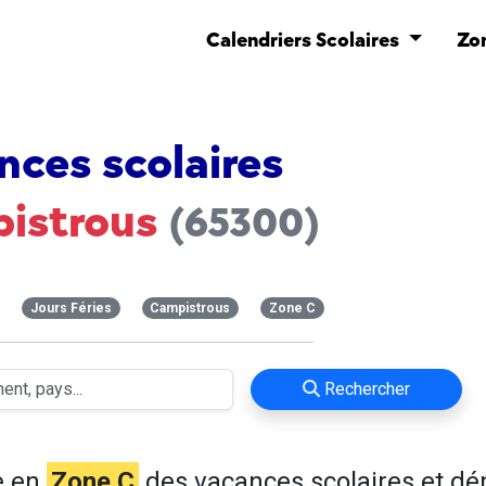
Calendriers Scolaires
Zo
nces scolaires
istrous
(65300)
Jours Féries
Campistrous
Zone C
Rechercher
e en
Zone C
des vacances scolaires et d