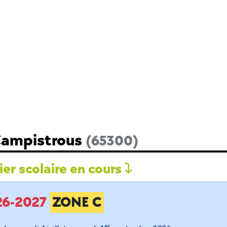
 Campistrous
(65300)
er scolaire en cours
026-2027
ZONE C
er