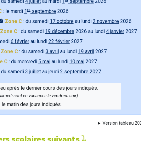
 du samedi
4 juillet
au mardi
1
septembre
2026
er
C
: le mardi
1
septembre
2026
🎃
Zone C
: du samedi
17 octobre
au lundi
2 novembre
2026
Zone C
: du samedi
19 décembre
2026 au lundi
4 janvier
2027
amedi
6 février
au lundi
22 février
2027

Zone C
: du samedi
3 avril
au lundi
19 avril
2027
e C
: du mercredi
5 mai
au lundi
10 mai
2027
 du samedi
3 juillet
au jeudi
2 septembre 2027
ieu après le dernier cours des jours indiqués.
e samedi sont en vacances le vendredi soir)
u le matin des jours indiqués.
Version tableau 2
rs scolaires suivants