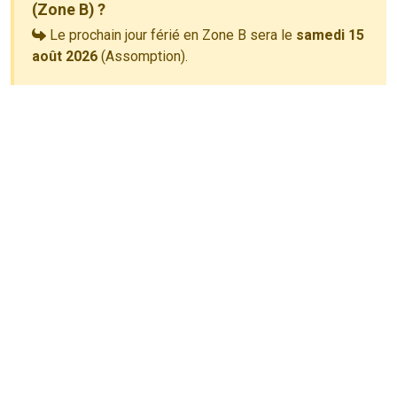
(Zone B) ?
Le prochain jour férié en Zone B sera le
samedi 15
août 2026
(Assomption).