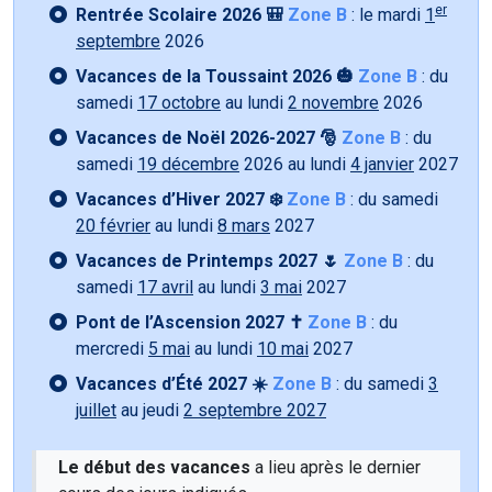
er
Rentrée Scolaire 2026 🎒
Zone B
: le mardi
1
septembre
2026
Vacances de la Toussaint 2026 🎃
Zone B
: du
samedi
17 octobre
au lundi
2 novembre
2026
Vacances de Noël 2026-2027 🎅
Zone B
: du
samedi
19 décembre
2026 au lundi
4 janvier
2027
Vacances d’Hiver 2027 ❄️
Zone B
: du samedi
20 février
au lundi
8 mars
2027
Vacances de Printemps 2027 🌷
Zone B
: du
samedi
17 avril
au lundi
3 mai
2027
Pont de l’Ascension 2027 ✝️
Zone B
: du
mercredi
5 mai
au lundi
10 mai
2027
Vacances d’Été 2027 ☀️
Zone B
: du samedi
3
juillet
au jeudi
2 septembre 2027
Le début des vacances
a lieu après le dernier