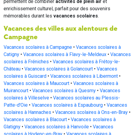
permettent de combiner
activités de plein air
et
enrichissement culturel, parfait pour des souvenirs
mémorables durant les
vacances scolaires
.
Vacances des villes aux alentours de
Campagne
Vacances scolaires à Campagne
•
Vacances scolaires à
Catigny
•
Vacances scolaires à Flavy-le-Meldeux
•
Vacances
scolaires à Fréniches
•
Vacances scolaires à Frétoy-le-
Château
•
Vacances scolaires à Golancourt
•
Vacances
scolaires à Guiscard
•
Vacances scolaires à Libermont
•
Vacances scolaires à Maucourt
•
Vacances scolaires à
Muirancourt
•
Vacances scolaires à Quesmy
•
Vacances
scolaires à Villeselve
•
Vacances scolaires au Plessis-
Patte-d'Oie
•
Vacances scolaires à Espaubourg
•
Vacances
scolaires à Hannaches
•
Vacances scolaires à Ons-en-Bray
•
Vacances scolaires à Blacourt
•
Vacances scolaires à
Glatigny
•
Vacances scolaires à Hanvoile
•
Vacances
scolaires à Hodenc-en-Bray
•
Vacances scolaires à