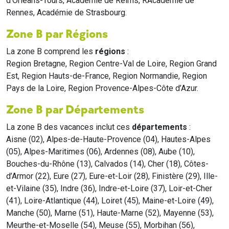
d'Orléans-Tours, Académie de Reims, RAcadémie de
Rennes, Académie de Strasbourg.
Zone B par Régions
La zone B comprend les
régions
:
Region Bretagne, Region Centre-Val de Loire, Region Grand
Est, Region Hauts-de-France, Region Normandie, Region
Pays de la Loire, Region Provence-Alpes-Côte d’Azur.
Zone B par Départements
La zone B des vacances inclut ces
départements
:
Aisne (02), Alpes-de-Haute-Provence (04), Hautes-Alpes
(05), Alpes-Maritimes (06), Ardennes (08), Aube (10),
Bouches-du-Rhône (13), Calvados (14), Cher (18), Côtes-
d’Armor (22), Eure (27), Eure-et-Loir (28), Finistère (29), Ille-
et-Vilaine (35), Indre (36), Indre-et-Loire (37), Loir-et-Cher
(41), Loire-Atlantique (44), Loiret (45), Maine-et-Loire (49),
Manche (50), Marne (51), Haute-Marne (52), Mayenne (53),
Meurthe-et-Moselle (54), Meuse (55), Morbihan (56),