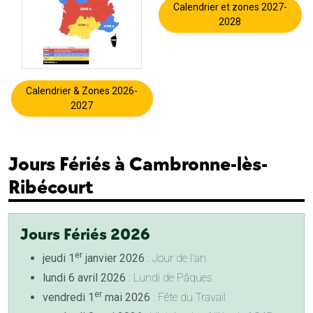
Calendrier et zones 2027-
2028
Calendrier & Zones 2026-
2027
Jours Fériés à Cambronne-lès-
Ribécourt
Jours Fériés 2026
er
jeudi 1
janvier 2026
: Jour de l'an
lundi 6 avril 2026
: Lundi de Pâques
er
vendredi 1
mai 2026
: Fête du Travail