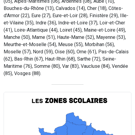
(05), Alpes-Maritimes (06), Ardennes (08), Aube (10),
Bouches-du-Rhône (13), Calvados (14), Cher (18), Côtes-
d’Armor (22), Eure (27), Eure-et-Loir (28), Finistère (29), Ille-
et-Vilaine (35), Indre (36), Indre-et-Loire (37), Loir-et-Cher
(41), Loire-Atlantique (44), Loiret (45), Maine-et-Loire (49),
Manche (50), Marne (51), Haute-Marne (52), Mayenne (53),
Meurthe-et-Moselle (54), Meuse (55), Morbihan (56),
Moselle (57), Nord (59), Oise (60), Orne (61), Pas-de-Calais
(62), Bas-Rhin (67), Haut-Rhin (68), Sarthe (72), Seine-
Maritime (76), Somme (80), Var (83), Vaucluse (84), Vendée
(85), Vosges (88).