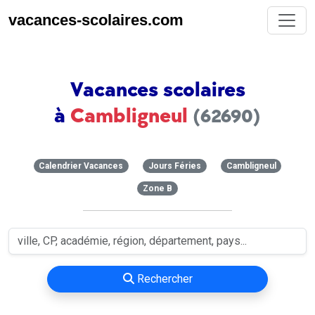
vacances-scolaires.com
Vacances scolaires
à
Cambligneul
(62690)
Calendrier Vacances
Jours Féries
Cambligneul
Zone B
Rechercher