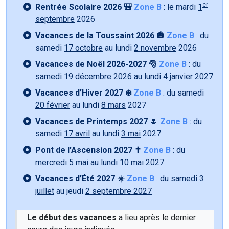
er
Rentrée Scolaire 2026 🎒
Zone B
: le mardi
1
septembre
2026
Vacances de la Toussaint 2026 🎃
Zone B
: du
samedi
17 octobre
au lundi
2 novembre
2026
Vacances de Noël 2026-2027 🎅
Zone B
: du
samedi
19 décembre
2026 au lundi
4 janvier
2027
Vacances d’Hiver 2027 ❄️
Zone B
: du samedi
20 février
au lundi
8 mars
2027
Vacances de Printemps 2027 🌷
Zone B
: du
samedi
17 avril
au lundi
3 mai
2027
Pont de l’Ascension 2027 ✝️
Zone B
: du
mercredi
5 mai
au lundi
10 mai
2027
Vacances d’Été 2027 ☀️
Zone B
: du samedi
3
juillet
au jeudi
2 septembre 2027
Le début des vacances
a lieu après le dernier