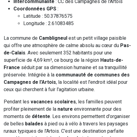
Intercommunalité
: CC des Campagnes de l'Artois
Coordonnées GPS
:
Latitude : 50.37876575
Longitude : 2.61083485
La commune de
Cambligneul
est un petit village paisible
qui offre une atmosphère de calme absolu au cœur du
Pas-
de-Calais
. Avec seulement 352 habitants pour une
superficie de 4,69 km², ce bourg de la région
Hauts-de-
France
séduit par sa dimension humaine et sa tranquillité
préservée. Intégrée à la
communauté de communes des
Campagnes de l'Artois
, la localité est l'endroit idéal pour
ceux qui cherchent à fuir l'agitation urbaine.
Pendant les
vacances scolaires
, les familles peuvent
profiter pleinement de la
nature
environnante pour des
moments de
détente
. Les environs permettent d'organiser
de belles
balades
à pied ou à vélo à travers les paysages
ruraux typiques de l'Artois. C'est une destination parfaite