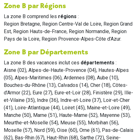
Zone B par Régions
La zone B comprend les
régions
:
Region Bretagne, Region Centre-Val de Loire, Region Grand
Est, Region Hauts-de-France, Region Normandie, Region
Pays de la Loire, Region Provence-Alpes-Côte d’Azur.
Zone B par Départements
La zone B des vacances inclut ces
départements
:
Aisne (02), Alpes-de-Haute-Provence (04), Hautes-Alpes
(05), Alpes-Maritimes (06), Ardennes (08), Aube (10),
Bouches-du-Rhône (13), Calvados (14), Cher (18), Côtes-
d’Armor (22), Eure (27), Eure-et-Loir (28), Finistère (29), Ille-
et-Vilaine (35), Indre (36), Indre-et-Loire (37), Loir-et-Cher
(41), Loire-Atlantique (44), Loiret (45), Maine-et-Loire (49),
Manche (50), Marne (51), Haute-Marne (52), Mayenne (53),
Meurthe-et-Moselle (54), Meuse (55), Morbihan (56),
Moselle (57), Nord (59), Oise (60), Orne (61), Pas-de-Calais
(62), Bas-Rhin (67), Haut-Rhin (68), Sarthe (72), Seine-