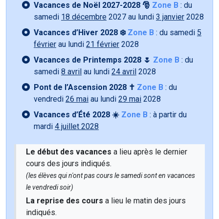
Vacances de Noël 2027-2028 🎅
Zone B
: du
samedi
18 décembre
2027 au lundi
3 janvier
2028
Vacances d’Hiver 2028 ❄️
Zone B
: du samedi
5
février
au lundi
21 février
2028
Vacances de Printemps 2028 🌷
Zone B
: du
samedi
8 avril
au lundi
24 avril
2028
Pont de l’Ascension 2028 ✝️
Zone B
: du
vendredi
26 mai
au lundi
29 mai
2028
Vacances d’Été 2028 ☀️
Zone B
: à partir du
mardi
4 juillet 2028
Le début des vacances
a lieu après le dernier
cours des jours indiqués.
(les élèves qui n'ont pas cours le samedi sont en vacances
le vendredi soir)
La reprise des cours
a lieu le matin des jours
indiqués.