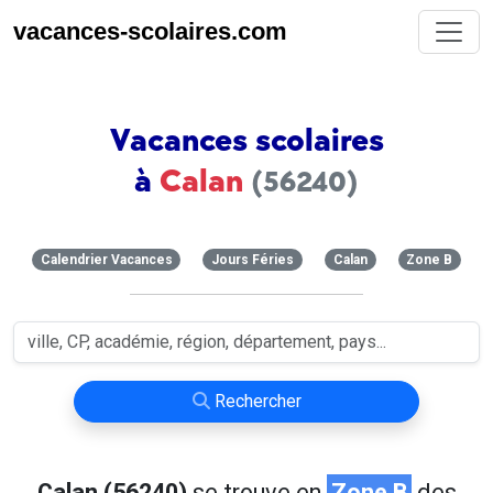
vacances-scolaires.com
Vacances scolaires
à
Calan
(56240)
Calendrier Vacances
Jours Féries
Calan
Zone B
Rechercher
Calan (56240)
se trouve en
Zone B
des