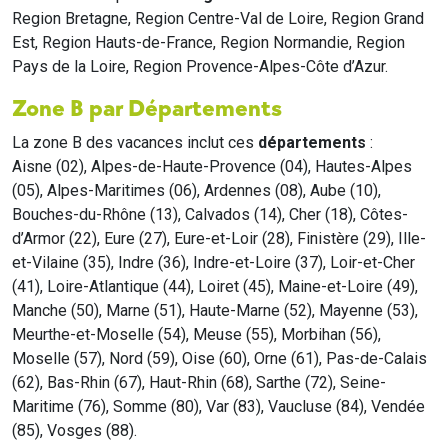
Region Bretagne, Region Centre-Val de Loire, Region Grand
Est, Region Hauts-de-France, Region Normandie, Region
Pays de la Loire, Region Provence-Alpes-Côte d’Azur.
Zone B par Départements
La zone B des vacances inclut ces
départements
:
Aisne (02), Alpes-de-Haute-Provence (04), Hautes-Alpes
(05), Alpes-Maritimes (06), Ardennes (08), Aube (10),
Bouches-du-Rhône (13), Calvados (14), Cher (18), Côtes-
d’Armor (22), Eure (27), Eure-et-Loir (28), Finistère (29), Ille-
et-Vilaine (35), Indre (36), Indre-et-Loire (37), Loir-et-Cher
(41), Loire-Atlantique (44), Loiret (45), Maine-et-Loire (49),
Manche (50), Marne (51), Haute-Marne (52), Mayenne (53),
Meurthe-et-Moselle (54), Meuse (55), Morbihan (56),
Moselle (57), Nord (59), Oise (60), Orne (61), Pas-de-Calais
(62), Bas-Rhin (67), Haut-Rhin (68), Sarthe (72), Seine-
Maritime (76), Somme (80), Var (83), Vaucluse (84), Vendée
(85), Vosges (88).