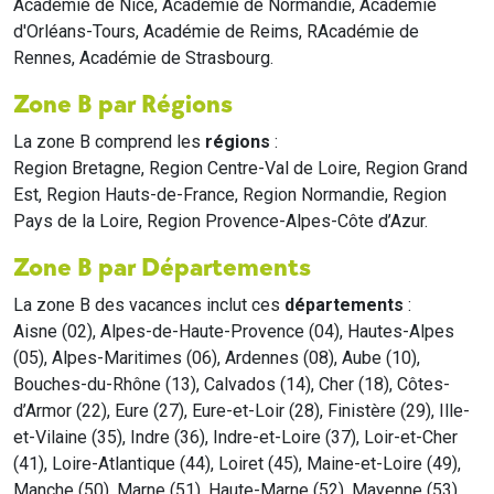
Académie de Nice, Académie de Normandie, Académie
d'Orléans-Tours, Académie de Reims, RAcadémie de
Rennes, Académie de Strasbourg.
Zone B par Régions
La zone B comprend les
régions
:
Region Bretagne, Region Centre-Val de Loire, Region Grand
Est, Region Hauts-de-France, Region Normandie, Region
Pays de la Loire, Region Provence-Alpes-Côte d’Azur.
Zone B par Départements
La zone B des vacances inclut ces
départements
:
Aisne (02), Alpes-de-Haute-Provence (04), Hautes-Alpes
(05), Alpes-Maritimes (06), Ardennes (08), Aube (10),
Bouches-du-Rhône (13), Calvados (14), Cher (18), Côtes-
d’Armor (22), Eure (27), Eure-et-Loir (28), Finistère (29), Ille-
et-Vilaine (35), Indre (36), Indre-et-Loire (37), Loir-et-Cher
(41), Loire-Atlantique (44), Loiret (45), Maine-et-Loire (49),
Manche (50), Marne (51), Haute-Marne (52), Mayenne (53),