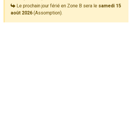
Le prochain jour férié en Zone B sera le
samedi 15
août 2026
(Assomption).