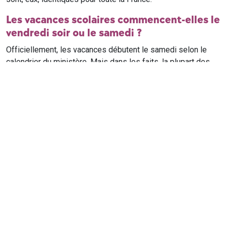
Les vacances scolaires commencent-elles le
vendredi soir ou le samedi ?
Officiellement, les vacances débutent le samedi selon le
calendrier du ministère. Mais dans les faits, la plupart des
élèves qui n'ont pas cours le samedi sont en vacances dès
le vendredi soir après leur dernier cours. Il est conseillé de
vérifier avec l'établissement scolaire si des cours ont lieu le
samedi matin.
Où trouver le calendrier scolaire officiel ?
Le calendrier scolaire officiel est publié sur le site du
ministère de l'Education nationale
. Les dates présentées sur
ce site reprennent les données officielles pour les années
scolaires en cours et à venir, pour chaque zone et chaque
ville de France.