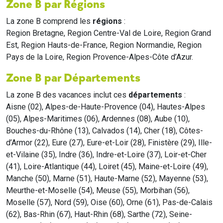
Zone B par Régions
La zone B comprend les
régions
:
Region Bretagne, Region Centre-Val de Loire, Region Grand
Est, Region Hauts-de-France, Region Normandie, Region
Pays de la Loire, Region Provence-Alpes-Côte d’Azur.
Zone B par Départements
La zone B des vacances inclut ces
départements
:
Aisne (02), Alpes-de-Haute-Provence (04), Hautes-Alpes
(05), Alpes-Maritimes (06), Ardennes (08), Aube (10),
Bouches-du-Rhône (13), Calvados (14), Cher (18), Côtes-
d’Armor (22), Eure (27), Eure-et-Loir (28), Finistère (29), Ille-
et-Vilaine (35), Indre (36), Indre-et-Loire (37), Loir-et-Cher
(41), Loire-Atlantique (44), Loiret (45), Maine-et-Loire (49),
Manche (50), Marne (51), Haute-Marne (52), Mayenne (53),
Meurthe-et-Moselle (54), Meuse (55), Morbihan (56),
Moselle (57), Nord (59), Oise (60), Orne (61), Pas-de-Calais
(62), Bas-Rhin (67), Haut-Rhin (68), Sarthe (72), Seine-