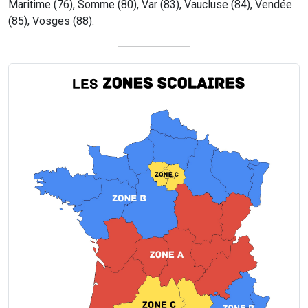
Maritime (76), Somme (80), Var (83), Vaucluse (84), Vendée
(85), Vosges (88).