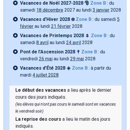
Vacances de Noël 2027-2028 🎅
Zone B
: du
samedi
18 décembre
2027 au lundi
3 janvier
2028
Vacances d’Hiver 2028 ❄️
Zone B
: du samedi
5
février
au lundi
21 février
2028
Vacances de Printemps 2028 🌷
Zone B
: du
samedi
8 avril
au lundi
24 avril
2028
Pont de l’Ascension 2028 ✝️
Zone B
: du
vendredi
26 mai
au lundi
29 mai
2028
Vacances d’Été 2028 ☀️
Zone B
: à partir du
mardi
4 juillet 2028
Le début des vacances
a lieu après le dernier
cours des jours indiqués.
(les élèves qui n'ont pas cours le samedi sont en vacances
le vendredi soir)
La reprise des cours
a lieu le matin des jours
indiqués.