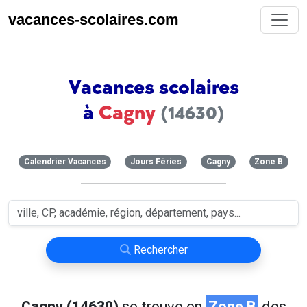
vacances-scolaires.com
Vacances scolaires
à
Cagny
(14630)
Calendrier Vacances
Jours Féries
Cagny
Zone B
Rechercher
Cagny (14630)
se trouve en
Zone B
des