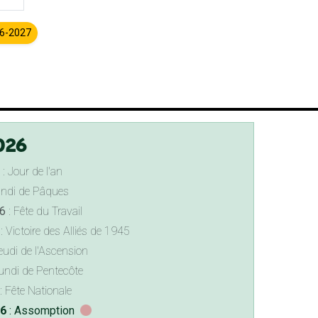
26-2027
026
: Jour de l'an
undi de Pâques
6
: Fête du Travail
: Victoire des Alliés de 1945
eudi de l'Ascension
undi de Pentecôte
: Fête Nationale
26
: Assomption