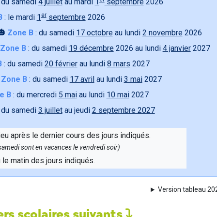
 du samedi
4 juillet
au mardi
1
septembre
2026
er
B
: le mardi
1
septembre
2026
🎃
Zone B
: du samedi
17 octobre
au lundi
2 novembre
2026
Zone B
: du samedi
19 décembre
2026 au lundi
4 janvier
2027
B
: du samedi
20 février
au lundi
8 mars
2027

Zone B
: du samedi
17 avril
au lundi
3 mai
2027
e B
: du mercredi
5 mai
au lundi
10 mai
2027
 du samedi
3 juillet
au jeudi
2 septembre 2027
ieu après le dernier cours des jours indiqués.
e samedi sont en vacances le vendredi soir)
u le matin des jours indiqués.
Version tableau 2
rs scolaires suivants