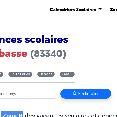
Calendriers Scolaires
Zo
nces scolaires
basse
(83340)
s
Jours Féries
Cabasse
Zone B
Rechercher
n
Zone B
des vacances scolaires et dépen