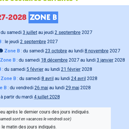
027-2028
ZONE B
 du samedi
3 juillet
au jeudi
2 septembre
2027
B
: le jeudi
2 septembre
2027
🎃
Zone B
: du samedi
23 octobre
au lundi
8 novembre
2027
Zone B
: du samedi
18 décembre
2027 au lundi
3 janvier
2028
B
: du samedi
5 février
au lundi
21 février
2028

Zone B
: du samedi
8 avril
au lundi
24 avril
2028
e B
: du vendredi
26 mai
au lundi
29 mai
2028
 à partir du mardi
4 juillet 2028
ieu après le dernier cours des jours indiqués.
e samedi sont en vacances le vendredi soir)
u le matin des jours indiqués.