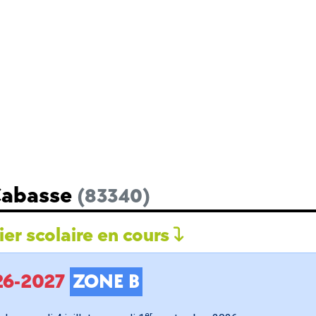
 Cabasse
(83340)
er scolaire en cours
026-2027
ZONE B
er