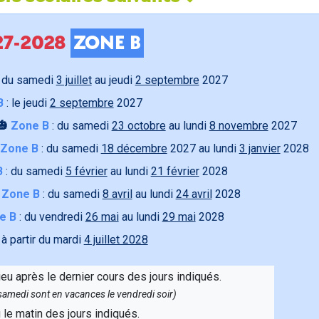
027-2028
ZONE B
 du samedi
3 juillet
au jeudi
2 septembre
2027
B
: le jeudi
2 septembre
2027
🎃
Zone B
: du samedi
23 octobre
au lundi
8 novembre
2027
Zone B
: du samedi
18 décembre
2027 au lundi
3 janvier
2028
B
: du samedi
5 février
au lundi
21 février
2028

Zone B
: du samedi
8 avril
au lundi
24 avril
2028
e B
: du vendredi
26 mai
au lundi
29 mai
2028
 à partir du mardi
4 juillet 2028
ieu après le dernier cours des jours indiqués.
e samedi sont en vacances le vendredi soir)
u le matin des jours indiqués.