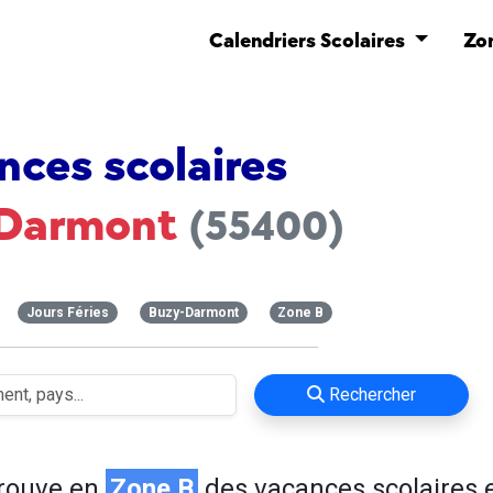
Calendriers Scolaires
Zo
nces scolaires
-Darmont
(55400)
Jours Féries
Buzy-Darmont
Zone B
Rechercher
rouve en
Zone B
des vacances scolaires 