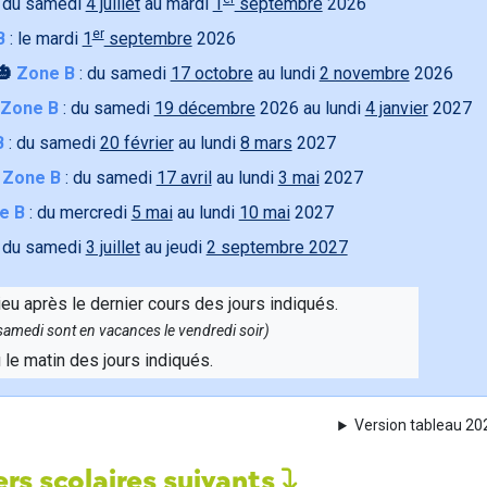
 du samedi
4 juillet
au mardi
1
septembre
2026
er
B
: le mardi
1
septembre
2026
🎃
Zone B
: du samedi
17 octobre
au lundi
2 novembre
2026
Zone B
: du samedi
19 décembre
2026 au lundi
4 janvier
2027
B
: du samedi
20 février
au lundi
8 mars
2027

Zone B
: du samedi
17 avril
au lundi
3 mai
2027
e B
: du mercredi
5 mai
au lundi
10 mai
2027
 du samedi
3 juillet
au jeudi
2 septembre 2027
ieu après le dernier cours des jours indiqués.
e samedi sont en vacances le vendredi soir)
u le matin des jours indiqués.
Version tableau 2
rs scolaires suivants