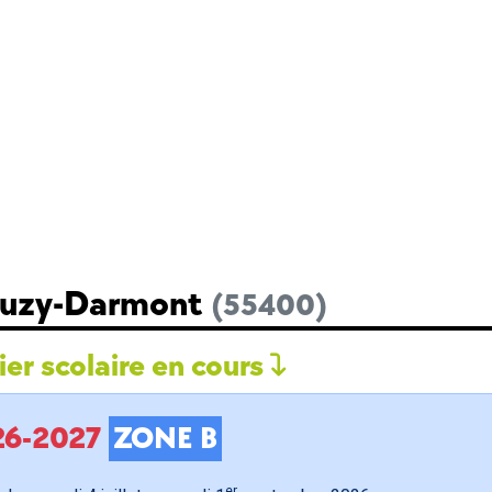
 Buzy-Darmont
(55400)
er scolaire en cours
026-2027
ZONE B
er