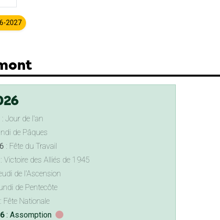
26-2027
rmont
026
: Jour de l'an
undi de Pâques
6
: Fête du Travail
: Victoire des Alliés de 1945
eudi de l'Ascension
undi de Pentecôte
: Fête Nationale
26
: Assomption