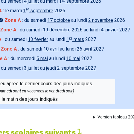
 du samedi
4 juillet
au mardi
1
septembre
2026
er
A
: le mardi
1
septembre
2026
🎃
Zone A
: du samedi
17 octobre
au lundi
2 novembre
2026
Zone A
: du samedi
19 décembre
2026 au lundi
4 janvier
2027
er
A
: du samedi
13 février
au lundi
1
mars
2027

Zone A
: du samedi
10 avril
au lundi
26 avril
2027
e A
: du mercredi
5 mai
au lundi
10 mai
2027
 du samedi
3 juillet
au jeudi
2 septembre 2027
ieu après le dernier cours des jours indiqués.
e samedi sont en vacances le vendredi soir)
u le matin des jours indiqués.
Version tableau 2
rs scolaires suivants