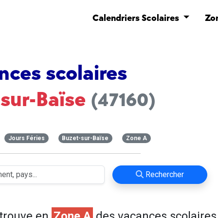
Calendriers Scolaires
Zo
nces scolaires
-sur-Baïse
(47160)
Jours Féries
Buzet-sur-Baïse
Zone A
Rechercher
trouve en
Zone A
des vacances scolaires