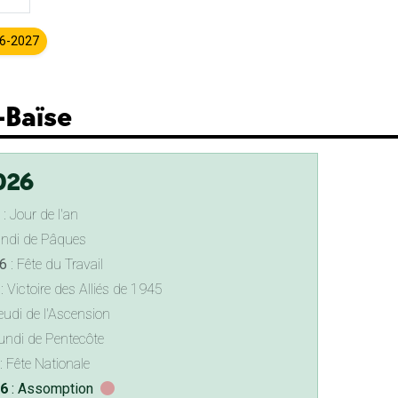
26-2027
-Baïse
026
: Jour de l'an
undi de Pâques
6
: Fête du Travail
: Victoire des Alliés de 1945
eudi de l'Ascension
undi de Pentecôte
: Fête Nationale
26
: Assomption