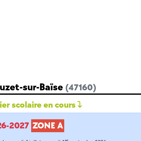
Buzet-sur-Baïse
(47160)
er scolaire en cours
026-2027
ZONE A
er