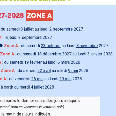
027-2028
ZONE A
 du samedi
3 juillet
au jeudi
2 septembre
2027
A
: le jeudi
2 septembre
2027
🎃
Zone A
: du samedi
23 octobre
au lundi
8 novembre
2027
Zone A
: du samedi
18 décembre
2027 au lundi
3 janvier
2028
A
: du samedi
19 février
au lundi
6 mars
2028

Zone A
: du samedi
22 avril
au mardi
9 mai
2028
e A
: du vendredi
26 mai
au lundi
29 mai
2028
 à partir du mardi
4 juillet 2028
ieu après le dernier cours des jours indiqués.
e samedi sont en vacances le vendredi soir)
u le matin des jours indiqués.