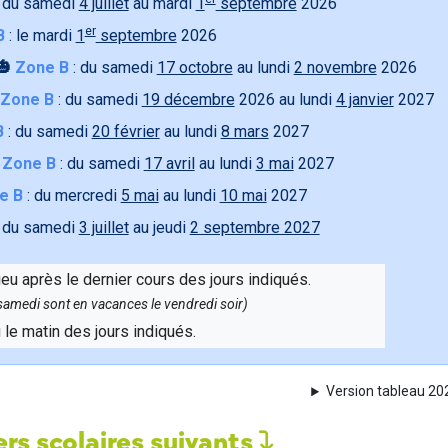
 du samedi
4 juillet
au mardi
1
septembre
2026
er
B
: le mardi
1
septembre
2026
🎃
Zone B
: du samedi
17 octobre
au lundi
2 novembre
2026
Zone B
: du samedi
19 décembre
2026 au lundi
4 janvier
2027
B
: du samedi
20 février
au lundi
8 mars
2027

Zone B
: du samedi
17 avril
au lundi
3 mai
2027
e B
: du mercredi
5 mai
au lundi
10 mai
2027
 du samedi
3 juillet
au jeudi
2 septembre 2027
ieu après le dernier cours des jours indiqués.
e samedi sont en vacances le vendredi soir)
u le matin des jours indiqués.
Version tableau 2
rs scolaires suivants