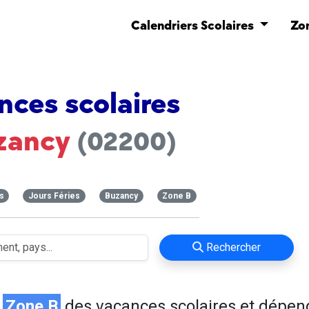
Calendriers Scolaires
Zo
nces scolaires
zancy
(02200)
s
Jours Féries
Buzancy
Zone B
Rechercher
n
Zone B
des vacances scolaires et dépen