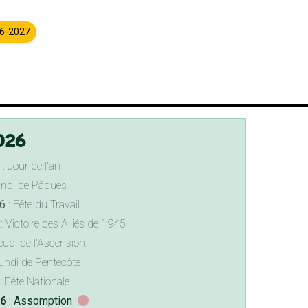
26-2027
026
: Jour de l'an
undi de Pâques
6
: Fête du Travail
: Victoire des Alliés de 1945
eudi de l'Ascension
undi de Pentecôte
: Fête Nationale
26
: Assomption