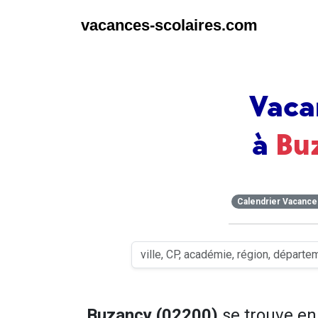
vacances-scolaires.com
Vaca
à
Bu
Calendrier Vacance
Buzancy (02200)
se trouve e