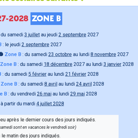
027-2028
ZONE B
 du samedi
3 juillet
au jeudi
2 septembre
2027
B
: le jeudi
2 septembre
2027
🎃
Zone B
: du samedi
23 octobre
au lundi
8 novembre
2027
Zone B
: du samedi
18 décembre
2027 au lundi
3 janvier
2028
B
: du samedi
5 février
au lundi
21 février
2028

Zone B
: du samedi
8 avril
au lundi
24 avril
2028
e B
: du vendredi
26 mai
au lundi
29 mai
2028
 à partir du mardi
4 juillet 2028
ieu après le dernier cours des jours indiqués.
e samedi sont en vacances le vendredi soir)
u le matin des jours indiqués.