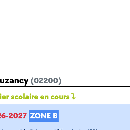
Buzancy
(02200)
er scolaire en cours
026-2027
ZONE B
er