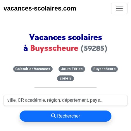
vacances-scolaires.com
Vacances scolaires
à
Buysscheure
(59285)
Calendrier Vacances
Jours Féries
Buysscheure
Zone B
Rechercher