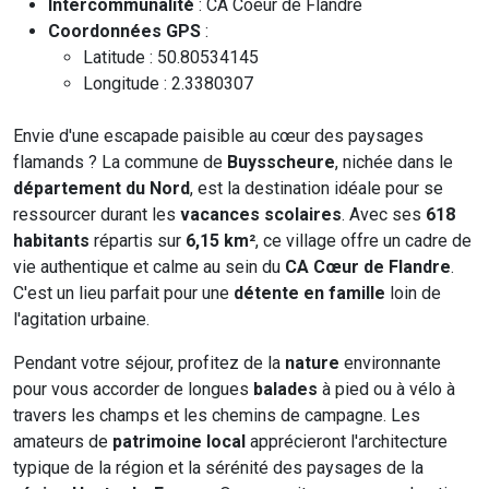
Intercommunalité
: CA Coeur de Flandre
Coordonnées GPS
:
Latitude : 50.80534145
Longitude : 2.3380307
Envie d'une escapade paisible au cœur des paysages
flamands ? La commune de
Buysscheure
, nichée dans le
département du Nord
, est la destination idéale pour se
ressourcer durant les
vacances scolaires
. Avec ses
618
habitants
répartis sur
6,15 km²
, ce village offre un cadre de
vie authentique et calme au sein du
CA Cœur de Flandre
.
C'est un lieu parfait pour une
détente en famille
loin de
l'agitation urbaine.
Pendant votre séjour, profitez de la
nature
environnante
pour vous accorder de longues
balades
à pied ou à vélo à
travers les champs et les chemins de campagne. Les
amateurs de
patrimoine local
apprécieront l'architecture
typique de la région et la sérénité des paysages de la