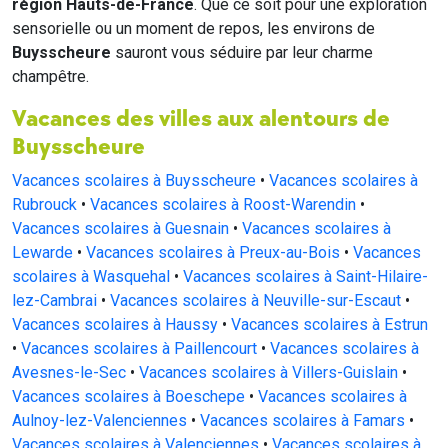
région Hauts-de-France
. Que ce soit pour une exploration
sensorielle ou un moment de repos, les environs de
Buysscheure
sauront vous séduire par leur charme
champêtre.
Vacances des villes aux alentours de
Buysscheure
Vacances scolaires à Buysscheure
•
Vacances scolaires à
Rubrouck
•
Vacances scolaires à Roost-Warendin
•
Vacances scolaires à Guesnain
•
Vacances scolaires à
Lewarde
•
Vacances scolaires à Preux-au-Bois
•
Vacances
scolaires à Wasquehal
•
Vacances scolaires à Saint-Hilaire-
lez-Cambrai
•
Vacances scolaires à Neuville-sur-Escaut
•
Vacances scolaires à Haussy
•
Vacances scolaires à Estrun
•
Vacances scolaires à Paillencourt
•
Vacances scolaires à
Avesnes-le-Sec
•
Vacances scolaires à Villers-Guislain
•
Vacances scolaires à Boeschepe
•
Vacances scolaires à
Aulnoy-lez-Valenciennes
•
Vacances scolaires à Famars
•
Vacances scolaires à Valenciennes
•
Vacances scolaires à