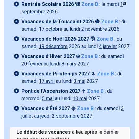
er
Rentrée Scolaire 2026 🎒
Zone B
: le mardi
1
septembre
2026
Vacances de la Toussaint 2026 🎃
Zone B
: du
samedi
17 octobre
au lundi
2 novembre
2026
Vacances de Noël 2026-2027 🎅
Zone B
: du
samedi
19 décembre
2026 au lundi
4 janvier
2027
Vacances d’Hiver 2027 ❄️
Zone B
: du samedi
20 février
au lundi
8 mars
2027
Vacances de Printemps 2027 🌷
Zone B
: du
samedi
17 avril
au lundi
3 mai
2027
Pont de l’Ascension 2027 ✝️
Zone B
: du
mercredi
5 mai
au lundi
10 mai
2027
Vacances d’Été 2027 ☀️
Zone B
: du samedi
3
juillet
au jeudi
2 septembre 2027
Le début des vacances
a lieu après le dernier