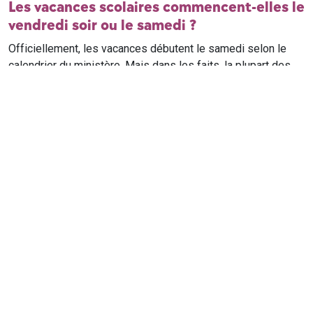
Les vacances scolaires commencent-elles le
vendredi soir ou le samedi ?
Officiellement, les vacances débutent le samedi selon le
calendrier du ministère. Mais dans les faits, la plupart des
élèves qui n'ont pas cours le samedi sont en vacances dès
le vendredi soir après leur dernier cours. Il est conseillé de
vérifier avec l'établissement scolaire si des cours ont lieu le
samedi matin.
Où trouver le calendrier scolaire officiel ?
Le calendrier scolaire officiel est publié sur le site du
ministère de l'Education nationale
. Les dates présentées sur
ce site reprennent les données officielles pour les années
scolaires en cours et à venir, pour chaque zone et chaque
ville de France.