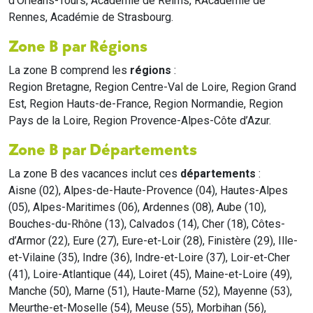
d'Orléans-Tours, Académie de Reims, RAcadémie de
Rennes, Académie de Strasbourg.
Zone B par Régions
La zone B comprend les
régions
:
Region Bretagne, Region Centre-Val de Loire, Region Grand
Est, Region Hauts-de-France, Region Normandie, Region
Pays de la Loire, Region Provence-Alpes-Côte d’Azur.
Zone B par Départements
La zone B des vacances inclut ces
départements
:
Aisne (02), Alpes-de-Haute-Provence (04), Hautes-Alpes
(05), Alpes-Maritimes (06), Ardennes (08), Aube (10),
Bouches-du-Rhône (13), Calvados (14), Cher (18), Côtes-
d’Armor (22), Eure (27), Eure-et-Loir (28), Finistère (29), Ille-
et-Vilaine (35), Indre (36), Indre-et-Loire (37), Loir-et-Cher
(41), Loire-Atlantique (44), Loiret (45), Maine-et-Loire (49),
Manche (50), Marne (51), Haute-Marne (52), Mayenne (53),
Meurthe-et-Moselle (54), Meuse (55), Morbihan (56),