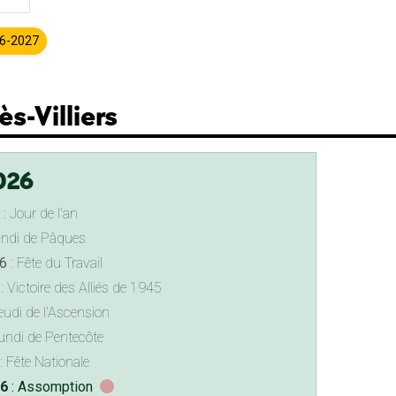
26-2027
ès-Villiers
026
: Jour de l'an
undi de Pâques
6
: Fête du Travail
: Victoire des Alliés de 1945
eudi de l'Ascension
undi de Pentecôte
: Fête Nationale
26
: Assomption