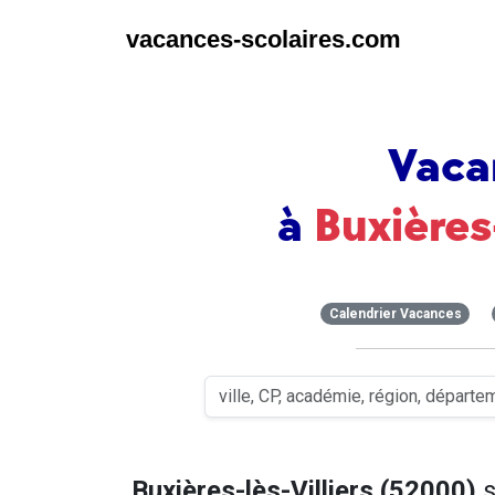
vacances-scolaires.com
Vaca
à
Buxières-
Calendrier Vacances
Buxières-lès-Villiers (52000)
s