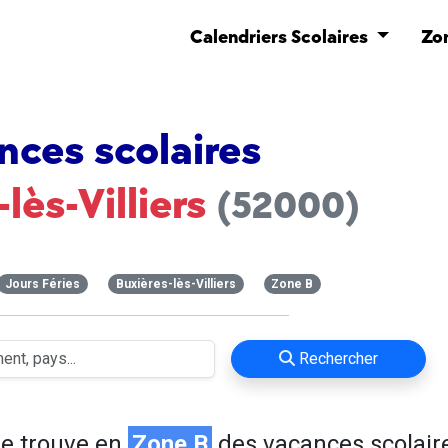
Calendriers Scolaires
Zo
nces scolaires
lès-Villiers
(52000)
Jours Féries
Buxières-lès-Villiers
Zone B
Rechercher
e trouve en
Zone B
des vacances scolaire