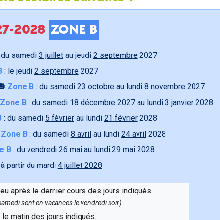
027-2028
ZONE B
 du samedi
3 juillet
au jeudi
2 septembre
2027
B
: le jeudi
2 septembre
2027
🎃
Zone B
: du samedi
23 octobre
au lundi
8 novembre
2027
Zone B
: du samedi
18 décembre
2027 au lundi
3 janvier
2028
B
: du samedi
5 février
au lundi
21 février
2028

Zone B
: du samedi
8 avril
au lundi
24 avril
2028
e B
: du vendredi
26 mai
au lundi
29 mai
2028
 à partir du mardi
4 juillet 2028
ieu après le dernier cours des jours indiqués.
e samedi sont en vacances le vendredi soir)
u le matin des jours indiqués.