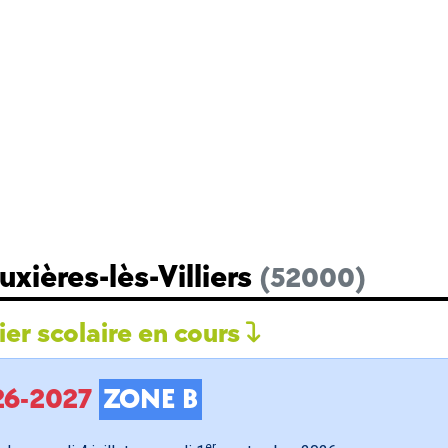
xières-lès-Villiers
(52000)
er scolaire en cours
026-2027
ZONE B
er