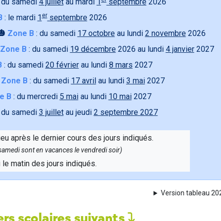
 du samedi
4 juillet
au mardi
1
septembre
2026
er
B
: le mardi
1
septembre
2026
🎃
Zone B
: du samedi
17 octobre
au lundi
2 novembre
2026
Zone B
: du samedi
19 décembre
2026 au lundi
4 janvier
2027
B
: du samedi
20 février
au lundi
8 mars
2027

Zone B
: du samedi
17 avril
au lundi
3 mai
2027
e B
: du mercredi
5 mai
au lundi
10 mai
2027
 du samedi
3 juillet
au jeudi
2 septembre 2027
ieu après le dernier cours des jours indiqués.
e samedi sont en vacances le vendredi soir)
u le matin des jours indiqués.
Version tableau 2
rs scolaires suivants