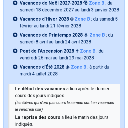
Vacances de Noël 2027-2028 🎅
Zone B
: du
samedi
18 décembre
2027 au lundi
3 janvier
2028
Vacances d’Hiver 2028 ❄️
Zone B
: du samedi
5
février
au lundi
21 février
2028
Vacances de Printemps 2028 🌷
Zone B
: du
samedi
8 avril
au lundi
24 avril
2028
Pont de l’Ascension 2028 ✝️
Zone B
: du
vendredi
26 mai
au lundi
29 mai
2028
Vacances d’Été 2028 ☀️
Zone B
: à partir du
mardi
4 juillet 2028
Le début des vacances
a lieu après le dernier
cours des jours indiqués.
(les élèves qui n'ont pas cours le samedi sont en vacances
le vendredi soir)
La reprise des cours
a lieu le matin des jours
indiqués.