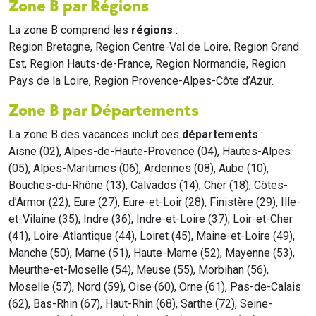
Zone B par Régions
La zone B comprend les
régions
:
Region Bretagne, Region Centre-Val de Loire, Region Grand
Est, Region Hauts-de-France, Region Normandie, Region
Pays de la Loire, Region Provence-Alpes-Côte d’Azur.
Zone B par Départements
La zone B des vacances inclut ces
départements
:
Aisne (02), Alpes-de-Haute-Provence (04), Hautes-Alpes
(05), Alpes-Maritimes (06), Ardennes (08), Aube (10),
Bouches-du-Rhône (13), Calvados (14), Cher (18), Côtes-
d’Armor (22), Eure (27), Eure-et-Loir (28), Finistère (29), Ille-
et-Vilaine (35), Indre (36), Indre-et-Loire (37), Loir-et-Cher
(41), Loire-Atlantique (44), Loiret (45), Maine-et-Loire (49),
Manche (50), Marne (51), Haute-Marne (52), Mayenne (53),
Meurthe-et-Moselle (54), Meuse (55), Morbihan (56),
Moselle (57), Nord (59), Oise (60), Orne (61), Pas-de-Calais
(62), Bas-Rhin (67), Haut-Rhin (68), Sarthe (72), Seine-