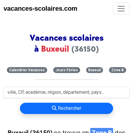
vacances-scolaires.com
Vacances scolaires
à
Buxeuil
(36150)
Calendrier Vacances
Jours Féries
Buxeuil
Zone B
Rechercher
Buxeuil (36150)
se trouve en
Zone B
des