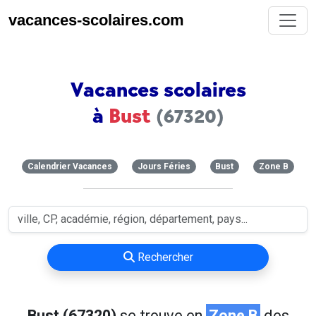
vacances-scolaires.com
Vacances scolaires
à
Bust
(67320)
Calendrier Vacances
Jours Féries
Bust
Zone B
Rechercher
Bust (67320)
se trouve en
Zone B
des