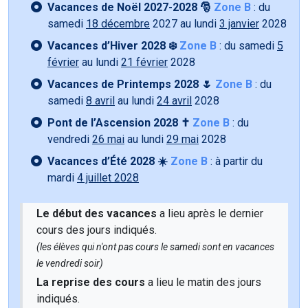
Vacances de Noël 2027-2028 🎅
Zone B
: du
samedi
18 décembre
2027 au lundi
3 janvier
2028
Vacances d’Hiver 2028 ❄️
Zone B
: du samedi
5
février
au lundi
21 février
2028
Vacances de Printemps 2028 🌷
Zone B
: du
samedi
8 avril
au lundi
24 avril
2028
Pont de l’Ascension 2028 ✝️
Zone B
: du
vendredi
26 mai
au lundi
29 mai
2028
Vacances d’Été 2028 ☀️
Zone B
: à partir du
mardi
4 juillet 2028
Le début des vacances
a lieu après le dernier
cours des jours indiqués.
(les élèves qui n'ont pas cours le samedi sont en vacances
le vendredi soir)
La reprise des cours
a lieu le matin des jours
indiqués.