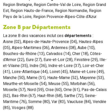
Region Bretagne, Region Centre-Val de Loire, Region Grand
Est, Region Hauts-de-France, Region Normandie, Region
Pays de la Loire, Region Provence-Alpes-Côte d’Azur.
Zone B par Départements
La zone B des vacances inclut ces
départements
:
Aisne (02), Alpes-de-Haute-Provence (04), Hautes-Alpes
(05), Alpes-Maritimes (06), Ardennes (08), Aube (10),
Bouches-du-Rhône (13), Calvados (14), Cher (18), Côtes-
d’Armor (22), Eure (27), Eure-et-Loir (28), Finistère (29), Ille-
et-Vilaine (35), Indre (36), Indre-et-Loire (37), Loir-et-Cher
(41), Loire-Atlantique (44), Loiret (45), Maine-et-Loire (49),
Manche (50), Marne (51), Haute-Marne (52), Mayenne (53),
Meurthe-et-Moselle (54), Meuse (55), Morbihan (56),
Moselle (57), Nord (59), Oise (60), Orne (61), Pas-de-Calais
(62), Bas-Rhin (67), Haut-Rhin (68), Sarthe (72), Seine-
Maritime (76), Somme (80), Var (83), Vaucluse (84), Vendée
(85), Vosges (88).