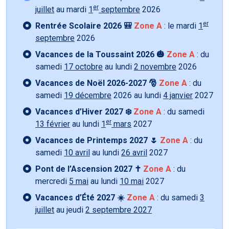
er
juillet
au mardi
1
septembre
2026
er
Rentrée Scolaire 2026 🎒
Zone A
: le mardi
1
septembre
2026
Vacances de la Toussaint 2026 🎃
Zone A
: du
samedi
17 octobre
au lundi
2 novembre
2026
Vacances de Noël 2026-2027 🎅
Zone A
: du
samedi
19 décembre
2026 au lundi
4 janvier
2027
Vacances d’Hiver 2027 ❄️
Zone A
: du samedi
er
13 février
au lundi
1
mars
2027
Vacances de Printemps 2027 🌷
Zone A
: du
samedi
10 avril
au lundi
26 avril
2027
Pont de l’Ascension 2027 ✝️
Zone A
: du
mercredi
5 mai
au lundi
10 mai
2027
Vacances d’Été 2027 ☀️
Zone A
: du samedi
3
juillet
au jeudi
2 septembre 2027