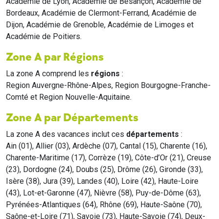
Académie de Lyon, Académie de Besançon, Académie de
Bordeaux, Académie de Clermont-Ferrand, Académie de
Dijon, Académie de Grenoble, Académie de Limoges et
Académie de Poitiers.
Zone A par Régions
La zone A comprend les
régions
:
Region Auvergne-Rhône-Alpes, Region Bourgogne-Franche-
Comté et Region Nouvelle-Aquitaine.
Zone A par Départements
La zone A des vacances inclut ces
départements
:
Ain (01), Allier (03), Ardèche (07), Cantal (15), Charente (16),
Charente-Maritime (17), Corrèze (19), Côte-d’Or (21), Creuse
(23), Dordogne (24), Doubs (25), Drôme (26), Gironde (33),
Isère (38), Jura (39), Landes (40), Loire (42), Haute-Loire
(43), Lot-et-Garonne (47), Nièvre (58), Puy-de-Dôme (63),
Pyrénées-Atlantiques (64), Rhône (69), Haute-Saône (70),
Saône-et-Loire (71), Savoie (73), Haute-Savoie (74), Deux-