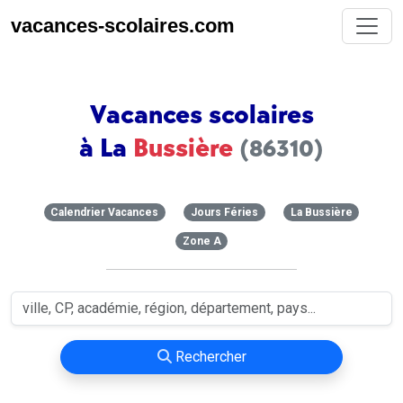
vacances-scolaires.com
Vacances scolaires
à La
Bussière
(86310)
Calendrier Vacances
Jours Féries
La Bussière
Zone A
Rechercher