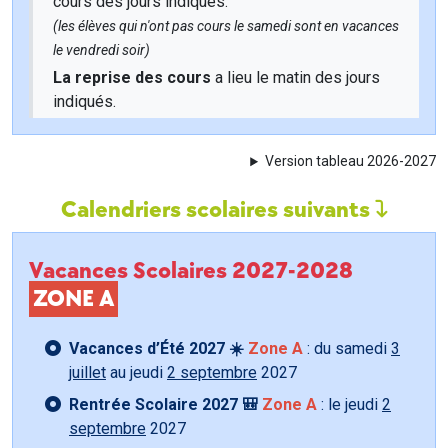
cours des jours indiqués.
(les élèves qui n'ont pas cours le samedi sont en vacances
le vendredi soir)
La reprise des cours
a lieu le matin des jours
indiqués.
Version tableau 2026-2027
Calendriers scolaires suivants
Vacances Scolaires 2027-2028
ZONE A
Vacances d’Été 2027 ☀️
Zone A
: du samedi
3
juillet
au jeudi
2 septembre
2027
Rentrée Scolaire 2027 🎒
Zone A
: le jeudi
2
septembre
2027