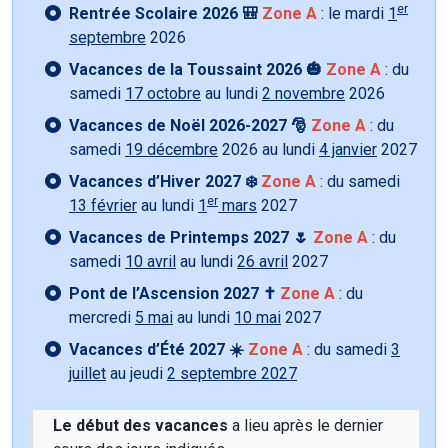
er
Rentrée Scolaire 2026 🎒
Zone A
: le mardi
1
septembre
2026
Vacances de la Toussaint 2026 🎃
Zone A
: du
samedi
17 octobre
au lundi
2 novembre
2026
Vacances de Noël 2026-2027 🎅
Zone A
: du
samedi
19 décembre
2026 au lundi
4 janvier
2027
Vacances d’Hiver 2027 ❄️
Zone A
: du samedi
er
13 février
au lundi
1
mars
2027
Vacances de Printemps 2027 🌷
Zone A
: du
samedi
10 avril
au lundi
26 avril
2027
Pont de l’Ascension 2027 ✝️
Zone A
: du
mercredi
5 mai
au lundi
10 mai
2027
Vacances d’Été 2027 ☀️
Zone A
: du samedi
3
juillet
au jeudi
2 septembre 2027
Le début des vacances
a lieu après le dernier