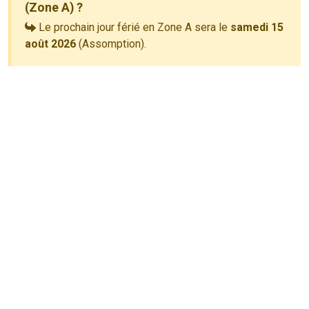
(Zone A) ?
Le prochain jour férié en Zone A sera le
samedi 15
août 2026
(Assomption).