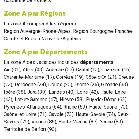
Académie de Poitiers.
Zone A par Régions
La zone A comprend les
régions
:
Region Auvergne-Rhône-Alpes, Region Bourgogne-Franche-
Comté et Region Nouvelle-Aquitaine.
Zone A par Départements
La zone A des vacances inclut ces
départements
:
Ain (01), Allier (03), Ardèche (07), Cantal (15), Charente (16),
Charente-Maritime (17), Corrèze (19), Côte-d’Or (21), Creuse
(23), Dordogne (24), Doubs (25), Drôme (26), Gironde (33),
Isère (38), Jura (39), Landes (40), Loire (42), Haute-Loire
(43), Lot-et-Garonne (47), Nièvre (58), Puy-de-Dôme (63),
Pyrénées-Atlantiques (64), Rhône (69), Haute-Saône (70),
Saône-et-Loire (71), Savoie (73), Haute-Savoie (74), Deux-
Sèvres (79), Vienne (86), Haute-Vienne (87), Yonne (89),
Territoire de Belfort (90).