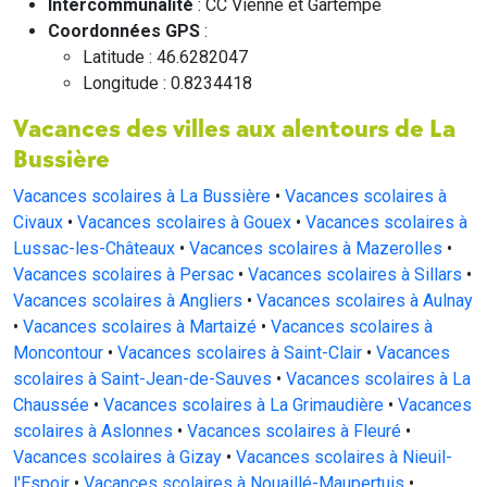
Intercommunalité
: CC Vienne et Gartempe
Coordonnées GPS
:
Latitude : 46.6282047
Longitude : 0.8234418
Vacances des villes aux alentours de La
Bussière
Vacances scolaires à La Bussière
•
Vacances scolaires à
Civaux
•
Vacances scolaires à Gouex
•
Vacances scolaires à
Lussac-les-Châteaux
•
Vacances scolaires à Mazerolles
•
Vacances scolaires à Persac
•
Vacances scolaires à Sillars
•
Vacances scolaires à Angliers
•
Vacances scolaires à Aulnay
•
Vacances scolaires à Martaizé
•
Vacances scolaires à
Moncontour
•
Vacances scolaires à Saint-Clair
•
Vacances
scolaires à Saint-Jean-de-Sauves
•
Vacances scolaires à La
Chaussée
•
Vacances scolaires à La Grimaudière
•
Vacances
scolaires à Aslonnes
•
Vacances scolaires à Fleuré
•
Vacances scolaires à Gizay
•
Vacances scolaires à Nieuil-
l'Espoir
•
Vacances scolaires à Nouaillé-Maupertuis
•