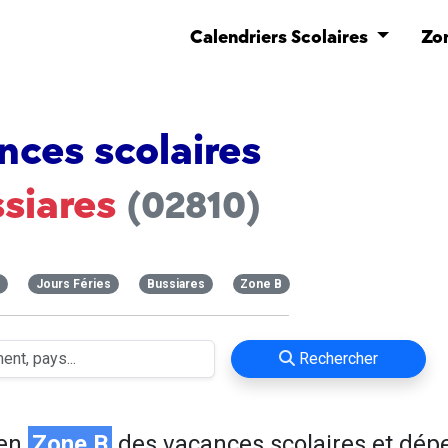
Calendriers Scolaires
Zo
nces scolaires
siares
(02810)
s
Jours Féries
Bussiares
Zone B
Rechercher
 en
Zone B
des vacances scolaires et dép