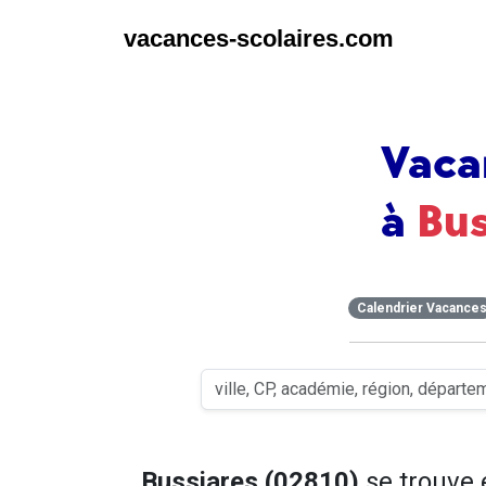
vacances-scolaires.com
Vaca
à
Bus
Calendrier Vacance
Bussiares (02810)
se trouve