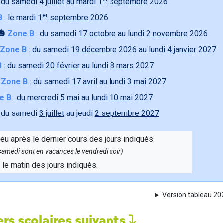
 du samedi
4 juillet
au mardi
1
septembre
2026
er
B
: le mardi
1
septembre
2026
🎃
Zone B
: du samedi
17 octobre
au lundi
2 novembre
2026
Zone B
: du samedi
19 décembre
2026 au lundi
4 janvier
2027
B
: du samedi
20 février
au lundi
8 mars
2027

Zone B
: du samedi
17 avril
au lundi
3 mai
2027
e B
: du mercredi
5 mai
au lundi
10 mai
2027
 du samedi
3 juillet
au jeudi
2 septembre 2027
ieu après le dernier cours des jours indiqués.
e samedi sont en vacances le vendredi soir)
u le matin des jours indiqués.
Version tableau 2
rs scolaires suivants