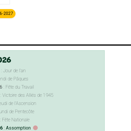
26-2027
026
: Jour de l'an
undi de Pâques
6
: Fête du Travail
: Victoire des Alliés de 1945
eudi de l'Ascension
undi de Pentecôte
: Fête Nationale
26
: Assomption