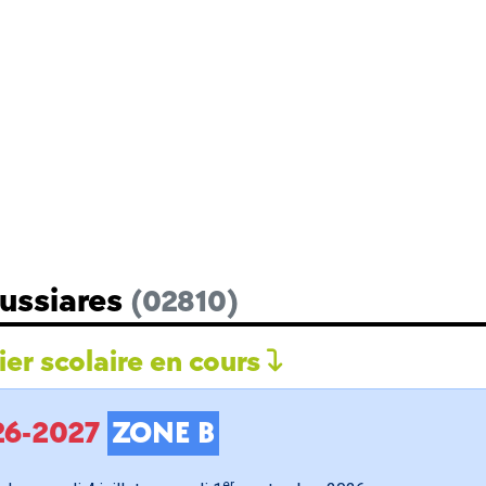
Bussiares
(02810)
er scolaire en cours
026-2027
ZONE B
er