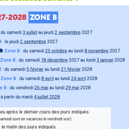
027-2028
ZONE B
 du samedi
3 juillet
au jeudi
2 septembre
2027
B
: le jeudi
2 septembre
2027
🎃
Zone B
: du samedi
23 octobre
au lundi
8 novembre
2027
Zone B
: du samedi
18 décembre
2027 au lundi
3 janvier
2028
B
: du samedi
5 février
au lundi
21 février
2028

Zone B
: du samedi
8 avril
au lundi
24 avril
2028
e B
: du vendredi
26 mai
au lundi
29 mai
2028
 à partir du mardi
4 juillet 2028
ieu après le dernier cours des jours indiqués.
e samedi sont en vacances le vendredi soir)
u le matin des jours indiqués.