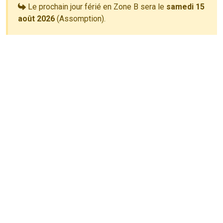
Le prochain jour férié en Zone B sera le
samedi 15
août 2026
(Assomption).