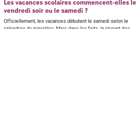
Les vacances scolaires commencent-elles le
vendredi soir ou le samedi ?
Officiellement, les vacances débutent le samedi selon le
calendrier du ministère. Mais dans les faits, la plupart des
élèves qui n'ont pas cours le samedi sont en vacances dès
le vendredi soir après leur dernier cours. Il est conseillé de
vérifier avec l'établissement scolaire si des cours ont lieu le
samedi matin.
Où trouver le calendrier scolaire officiel ?
Le calendrier scolaire officiel est publié sur le site du
ministère de l'Education nationale
. Les dates présentées sur
ce site reprennent les données officielles pour les années
scolaires en cours et à venir, pour chaque zone et chaque
ville de France.