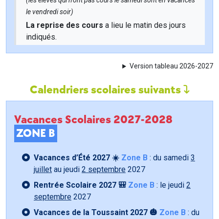
(les élèves qui n'ont pas cours le samedi sont en vacances
le vendredi soir)
La reprise des cours
a lieu le matin des jours
indiqués.
Version tableau 2026-2027
Calendriers scolaires suivants
Vacances Scolaires 2027-2028
ZONE B
Vacances d’Été 2027 ☀️
Zone B
: du samedi
3
juillet
au jeudi
2 septembre
2027
Rentrée Scolaire 2027 🎒
Zone B
: le jeudi
2
septembre
2027
Vacances de la Toussaint 2027 🎃
Zone B
: du