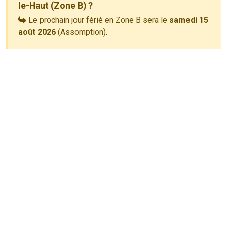
le-Haut (Zone B) ?
Le prochain jour férié en Zone B sera le
samedi 15
août 2026
(Assomption).