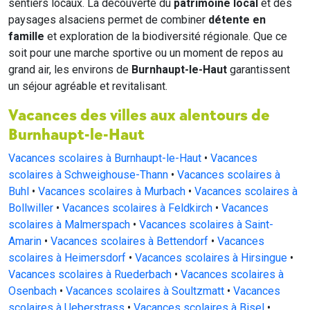
sentiers locaux. La découverte du
patrimoine local
et des
paysages alsaciens permet de combiner
détente en
famille
et exploration de la biodiversité régionale. Que ce
soit pour une marche sportive ou un moment de repos au
grand air, les environs de
Burnhaupt-le-Haut
garantissent
un séjour agréable et revitalisant.
Vacances des villes aux alentours de
Burnhaupt-le-Haut
Vacances scolaires à Burnhaupt-le-Haut
•
Vacances
scolaires à Schweighouse-Thann
•
Vacances scolaires à
Buhl
•
Vacances scolaires à Murbach
•
Vacances scolaires à
Bollwiller
•
Vacances scolaires à Feldkirch
•
Vacances
scolaires à Malmerspach
•
Vacances scolaires à Saint-
Amarin
•
Vacances scolaires à Bettendorf
•
Vacances
scolaires à Heimersdorf
•
Vacances scolaires à Hirsingue
•
Vacances scolaires à Ruederbach
•
Vacances scolaires à
Osenbach
•
Vacances scolaires à Soultzmatt
•
Vacances
scolaires à Ueberstrass
•
Vacances scolaires à Bisel
•