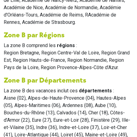
de Lille, Académie de Nancy-Metz, Académie de Nantes,
Académie de Nice, Académie de Normandie, Académie
d'Orléans-Tours, Académie de Reims, RAcadémie de
Rennes, Académie de Strasbourg.
Zone B par Régions
La zone B comprend les
régions
:
Region Bretagne, Region Centre-Val de Loire, Region Grand
Est, Region Hauts-de-France, Region Normandie, Region
Pays de la Loire, Region Provence-Alpes-Côte d’Azur.
Zone B par Départements
La zone B des vacances inclut ces
départements
:
Aisne (02), Alpes-de-Haute-Provence (04), Hautes-Alpes
(05), Alpes-Maritimes (06), Ardennes (08), Aube (10),
Bouches-du-Rhône (13), Calvados (14), Cher (18), Côtes-
d’Armor (22), Eure (27), Eure-et-Loir (28), Finistère (29), Ille-
et-Vilaine (35), Indre (36), Indre-et-Loire (37), Loir-et-Cher
(41), Loire-Atlantique (44), Loiret (45), Maine-et-Loire (49),