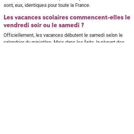
sont, eux, identiques pour toute la France.
Les vacances scolaires commencent-elles le
vendredi soir ou le samedi ?
Officiellement, les vacances débutent le samedi selon le
calendrier du ministère. Mais dans les faits, la plupart des
élèves qui n'ont pas cours le samedi sont en vacances dès
le vendredi soir après leur dernier cours. Il est conseillé de
vérifier avec l'établissement scolaire si des cours ont lieu le
samedi matin.
Où trouver le calendrier scolaire officiel ?
Le calendrier scolaire officiel est publié sur le site du
ministère de l'Education nationale
. Les dates présentées sur
ce site reprennent les données officielles pour les années
scolaires en cours et à venir, pour chaque zone et chaque
ville de France.