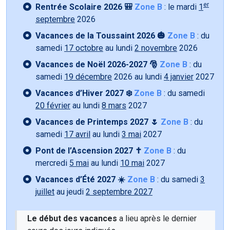
er
Rentrée Scolaire 2026 🎒
Zone B
: le mardi
1
septembre
2026
Vacances de la Toussaint 2026 🎃
Zone B
: du
samedi
17 octobre
au lundi
2 novembre
2026
Vacances de Noël 2026-2027 🎅
Zone B
: du
samedi
19 décembre
2026 au lundi
4 janvier
2027
Vacances d’Hiver 2027 ❄️
Zone B
: du samedi
20 février
au lundi
8 mars
2027
Vacances de Printemps 2027 🌷
Zone B
: du
samedi
17 avril
au lundi
3 mai
2027
Pont de l’Ascension 2027 ✝️
Zone B
: du
mercredi
5 mai
au lundi
10 mai
2027
Vacances d’Été 2027 ☀️
Zone B
: du samedi
3
juillet
au jeudi
2 septembre 2027
Le début des vacances
a lieu après le dernier