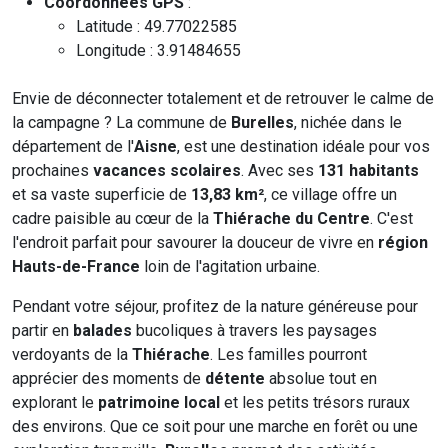
Coordonnées GPS
:
Latitude : 49.77022585
Longitude : 3.91484655
Envie de déconnecter totalement et de retrouver le calme de
la campagne ? La commune de
Burelles
, nichée dans le
département de l'
Aisne
, est une destination idéale pour vos
prochaines
vacances scolaires
. Avec ses
131 habitants
et sa vaste superficie de
13,83 km²
, ce village offre un
cadre paisible au cœur de la
Thiérache du Centre
. C'est
l'endroit parfait pour savourer la douceur de vivre en
région
Hauts-de-France
loin de l'agitation urbaine.
Pendant votre séjour, profitez de la nature généreuse pour
partir en
balades
bucoliques à travers les paysages
verdoyants de la
Thiérache
. Les familles pourront
apprécier des moments de
détente
absolue tout en
explorant le
patrimoine local
et les petits trésors ruraux
des environs. Que ce soit pour une marche en forêt ou une