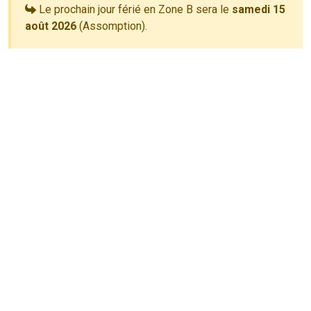
Le prochain jour férié en Zone B sera le
samedi 15
août 2026
(Assomption).