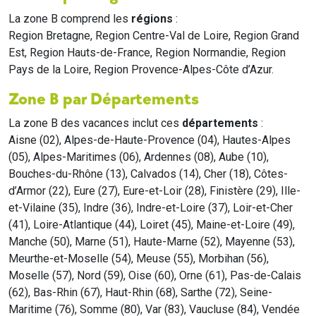
La zone B comprend les
régions
:
Region Bretagne, Region Centre-Val de Loire, Region Grand
Est, Region Hauts-de-France, Region Normandie, Region
Pays de la Loire, Region Provence-Alpes-Côte d’Azur.
Zone B par Départements
La zone B des vacances inclut ces
départements
:
Aisne (02), Alpes-de-Haute-Provence (04), Hautes-Alpes
(05), Alpes-Maritimes (06), Ardennes (08), Aube (10),
Bouches-du-Rhône (13), Calvados (14), Cher (18), Côtes-
d’Armor (22), Eure (27), Eure-et-Loir (28), Finistère (29), Ille-
et-Vilaine (35), Indre (36), Indre-et-Loire (37), Loir-et-Cher
(41), Loire-Atlantique (44), Loiret (45), Maine-et-Loire (49),
Manche (50), Marne (51), Haute-Marne (52), Mayenne (53),
Meurthe-et-Moselle (54), Meuse (55), Morbihan (56),
Moselle (57), Nord (59), Oise (60), Orne (61), Pas-de-Calais
(62), Bas-Rhin (67), Haut-Rhin (68), Sarthe (72), Seine-
Maritime (76), Somme (80), Var (83), Vaucluse (84), Vendée