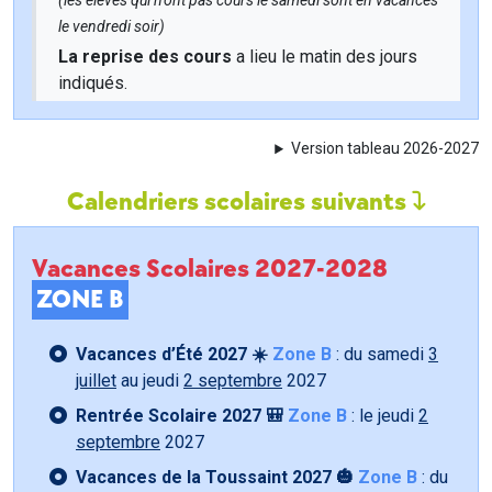
(les élèves qui n'ont pas cours le samedi sont en vacances
le vendredi soir)
La reprise des cours
a lieu le matin des jours
indiqués.
Version tableau 2026-2027
Calendriers scolaires suivants
Vacances Scolaires 2027-2028
ZONE B
Vacances d’Été 2027 ☀️
Zone B
: du samedi
3
juillet
au jeudi
2 septembre
2027
Rentrée Scolaire 2027 🎒
Zone B
: le jeudi
2
septembre
2027
Vacances de la Toussaint 2027 🎃
Zone B
: du