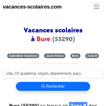
vacances-scolaires.com
Vacances scolaires
à
Bure
(55290)
Calendrier Vacances
Jours Féries
Bure
Zone B
Rechercher
Bure (55290)
se trouve en
Zone B
des