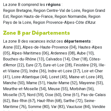
La zone B comprend les
régions
:
Region Bretagne, Region Centre-Val de Loire, Region Grand
Est, Region Hauts-de-France, Region Normandie, Region
Pays de la Loire, Region Provence-Alpes-Côte d’Azur.
Zone B par Départements
La zone B des vacances inclut ces
départements
:
Aisne (02), Alpes-de-Haute-Provence (04), Hautes-Alpes
(05), Alpes-Maritimes (06), Ardennes (08), Aube (10),
Bouches-du-Rhône (13), Calvados (14), Cher (18), Côtes-
d’Armor (22), Eure (27), Eure-et-Loir (28), Finistère (29), Ille-
et-Vilaine (35), Indre (36), Indre-et-Loire (37), Loir-et-Cher
(41), Loire-Atlantique (44), Loiret (45), Maine-et-Loire (49),
Manche (50), Marne (51), Haute-Marne (52), Mayenne (53),
Meurthe-et-Moselle (54), Meuse (55), Morbihan (56),
Moselle (57), Nord (59), Oise (60), Orne (61), Pas-de-Calais
(62), Bas-Rhin (67), Haut-Rhin (68), Sarthe (72), Seine-
Maritime (76), Somme (80), Var (83), Vaucluse (84), Vendée