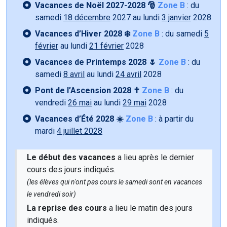
Vacances de Noël 2027-2028 🎅
Zone B
: du
samedi
18 décembre
2027 au lundi
3 janvier
2028
Vacances d’Hiver 2028 ❄️
Zone B
: du samedi
5
février
au lundi
21 février
2028
Vacances de Printemps 2028 🌷
Zone B
: du
samedi
8 avril
au lundi
24 avril
2028
Pont de l’Ascension 2028 ✝️
Zone B
: du
vendredi
26 mai
au lundi
29 mai
2028
Vacances d’Été 2028 ☀️
Zone B
: à partir du
mardi
4 juillet 2028
Le début des vacances
a lieu après le dernier
cours des jours indiqués.
(les élèves qui n'ont pas cours le samedi sont en vacances
le vendredi soir)
La reprise des cours
a lieu le matin des jours
indiqués.