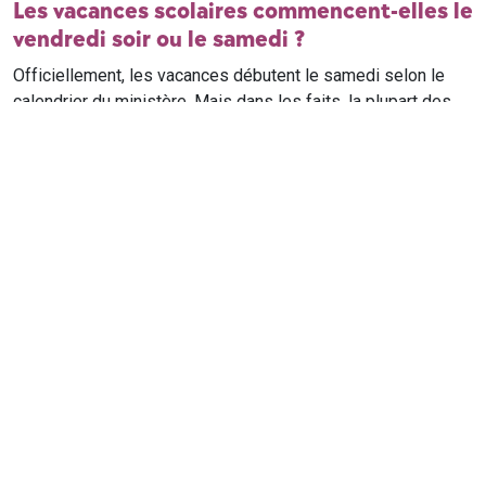
Les vacances scolaires commencent-elles le
vendredi soir ou le samedi ?
Officiellement, les vacances débutent le samedi selon le
calendrier du ministère. Mais dans les faits, la plupart des
élèves qui n'ont pas cours le samedi sont en vacances dès
le vendredi soir après leur dernier cours. Il est conseillé de
vérifier avec l'établissement scolaire si des cours ont lieu le
samedi matin.
Où trouver le calendrier scolaire officiel ?
Le calendrier scolaire officiel est publié sur le site du
ministère de l'Education nationale
. Les dates présentées sur
ce site reprennent les données officielles pour les années
scolaires en cours et à venir, pour chaque zone et chaque
ville de France.