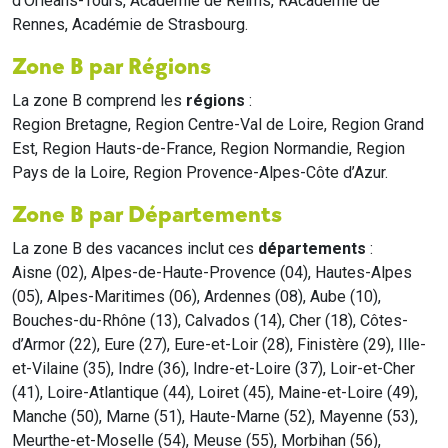
d'Orléans-Tours, Académie de Reims, RAcadémie de
Rennes, Académie de Strasbourg.
Zone B par Régions
La zone B comprend les
régions
:
Region Bretagne, Region Centre-Val de Loire, Region Grand
Est, Region Hauts-de-France, Region Normandie, Region
Pays de la Loire, Region Provence-Alpes-Côte d’Azur.
Zone B par Départements
La zone B des vacances inclut ces
départements
:
Aisne (02), Alpes-de-Haute-Provence (04), Hautes-Alpes
(05), Alpes-Maritimes (06), Ardennes (08), Aube (10),
Bouches-du-Rhône (13), Calvados (14), Cher (18), Côtes-
d’Armor (22), Eure (27), Eure-et-Loir (28), Finistère (29), Ille-
et-Vilaine (35), Indre (36), Indre-et-Loire (37), Loir-et-Cher
(41), Loire-Atlantique (44), Loiret (45), Maine-et-Loire (49),
Manche (50), Marne (51), Haute-Marne (52), Mayenne (53),
Meurthe-et-Moselle (54), Meuse (55), Morbihan (56),