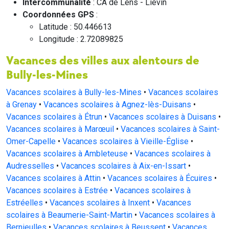
Intercommunalité
: CA de Lens - Liévin
Coordonnées GPS
:
Latitude : 50.446613
Longitude : 2.72089825
Vacances des villes aux alentours de
Bully-les-Mines
Vacances scolaires à Bully-les-Mines
•
Vacances scolaires
à Grenay
•
Vacances scolaires à Agnez-lès-Duisans
•
Vacances scolaires à Étrun
•
Vacances scolaires à Duisans
•
Vacances scolaires à Marœuil
•
Vacances scolaires à Saint-
Omer-Capelle
•
Vacances scolaires à Vieille-Église
•
Vacances scolaires à Ambleteuse
•
Vacances scolaires à
Audresselles
•
Vacances scolaires à Aix-en-Issart
•
Vacances scolaires à Attin
•
Vacances scolaires à Écuires
•
Vacances scolaires à Estrée
•
Vacances scolaires à
Estréelles
•
Vacances scolaires à Inxent
•
Vacances
scolaires à Beaumerie-Saint-Martin
•
Vacances scolaires à
Bernieulles
•
Vacances scolaires à Beussent
•
Vacances