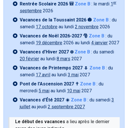
er
Rentrée Scolaire 2026 🎒
Zone B
: le mardi
1
septembre
2026
Vacances de la Toussaint 2026 🎃
Zone B
: du
samedi
17 octobre
au lundi
2 novembre
2026
Vacances de Noël 2026-2027 🎅
Zone B
: du
samedi
19 décembre
2026 au lundi
4 janvier
2027
Vacances d’Hiver 2027 ❄️
Zone B
: du samedi
20 février
au lundi
8 mars
2027
Vacances de Printemps 2027 🌷
Zone B
: du
samedi
17 avril
au lundi
3 mai
2027
Pont de l’Ascension 2027 ✝️
Zone B
: du
mercredi
5 mai
au lundi
10 mai
2027
Vacances d’Été 2027 ☀️
Zone B
: du samedi
3
juillet
au jeudi
2 septembre 2027
Le début des vacances
a lieu après le dernier