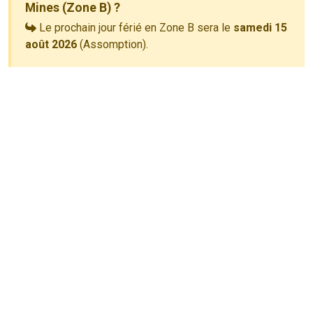
Mines (Zone B) ?
Le prochain jour férié en Zone B sera le
samedi 15
août 2026
(Assomption).