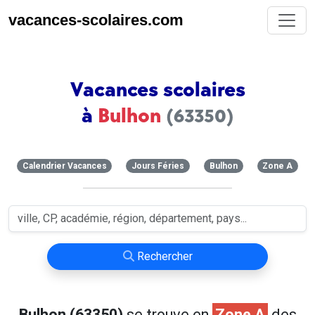
vacances-scolaires.com
Vacances scolaires
à
Bulhon
(63350)
Calendrier Vacances
Jours Féries
Bulhon
Zone A
Rechercher
Bulhon (63350)
se trouve en
Zone A
des