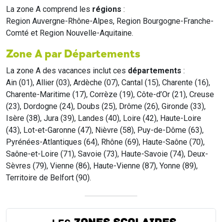
La zone A comprend les
régions
:
Region Auvergne-Rhône-Alpes, Region Bourgogne-Franche-
Comté et Region Nouvelle-Aquitaine.
Zone A par Départements
La zone A des vacances inclut ces
départements
:
Ain (01), Allier (03), Ardèche (07), Cantal (15), Charente (16),
Charente-Maritime (17), Corrèze (19), Côte-d’Or (21), Creuse
(23), Dordogne (24), Doubs (25), Drôme (26), Gironde (33),
Isère (38), Jura (39), Landes (40), Loire (42), Haute-Loire
(43), Lot-et-Garonne (47), Nièvre (58), Puy-de-Dôme (63),
Pyrénées-Atlantiques (64), Rhône (69), Haute-Saône (70),
Saône-et-Loire (71), Savoie (73), Haute-Savoie (74), Deux-
Sèvres (79), Vienne (86), Haute-Vienne (87), Yonne (89),
Territoire de Belfort (90).