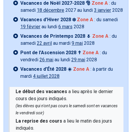
Vacances de Noël 2027-2028 🎅
Zone A
: du
samedi
18 décembre
2027 au lundi
3 janvier
2028
Vacances d’Hiver 2028 ❄️
Zone A
: du samedi
19 février
au lundi
6 mars
2028
Vacances de Printemps 2028 🌷
Zone A
: du
samedi
22 avril
au mardi
9 mai
2028
Pont de l’Ascension 2028 ✝️
Zone A
: du
vendredi
26 mai
au lundi
29 mai
2028
Vacances d’Été 2028 ☀️
Zone A
: à partir du
mardi
4 juillet 2028
Le début des vacances
a lieu après le dernier
cours des jours indiqués.
(les élèves qui n'ont pas cours le samedi sont en vacances
le vendredi soir)
La reprise des cours
a lieu le matin des jours
indiqués.