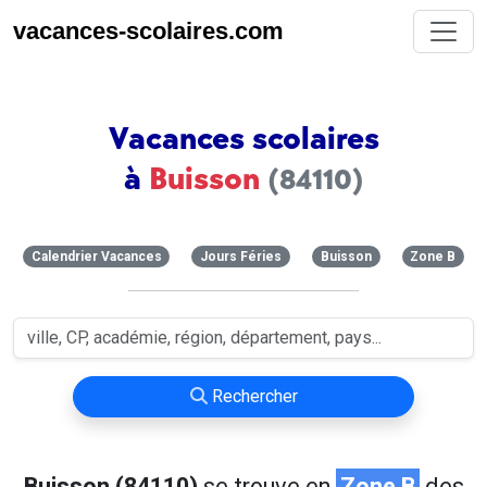
vacances-scolaires.com
Vacances scolaires
à
Buisson
(84110)
Calendrier Vacances
Jours Féries
Buisson
Zone B
Rechercher
Buisson (84110)
se trouve en
Zone B
des