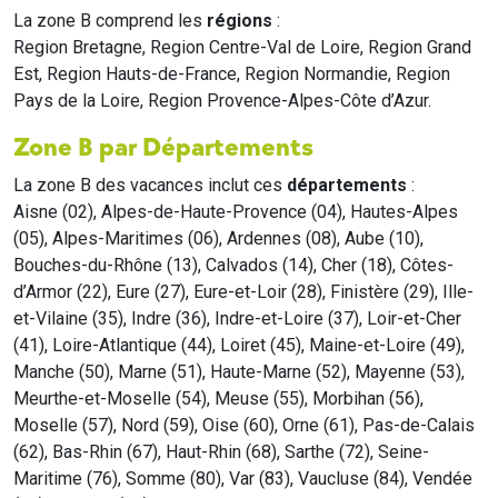
La zone B comprend les
régions
:
Region Bretagne, Region Centre-Val de Loire, Region Grand
Est, Region Hauts-de-France, Region Normandie, Region
Pays de la Loire, Region Provence-Alpes-Côte d’Azur.
Zone B par Départements
La zone B des vacances inclut ces
départements
:
Aisne (02), Alpes-de-Haute-Provence (04), Hautes-Alpes
(05), Alpes-Maritimes (06), Ardennes (08), Aube (10),
Bouches-du-Rhône (13), Calvados (14), Cher (18), Côtes-
d’Armor (22), Eure (27), Eure-et-Loir (28), Finistère (29), Ille-
et-Vilaine (35), Indre (36), Indre-et-Loire (37), Loir-et-Cher
(41), Loire-Atlantique (44), Loiret (45), Maine-et-Loire (49),
Manche (50), Marne (51), Haute-Marne (52), Mayenne (53),
Meurthe-et-Moselle (54), Meuse (55), Morbihan (56),
Moselle (57), Nord (59), Oise (60), Orne (61), Pas-de-Calais
(62), Bas-Rhin (67), Haut-Rhin (68), Sarthe (72), Seine-
Maritime (76), Somme (80), Var (83), Vaucluse (84), Vendée