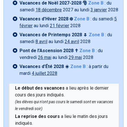
Vacances de Noël 2027-2028 🎅
Zone B
: du
samedi
18 décembre
2027 au lundi
3 janvier
2028
Vacances d’Hiver 2028 ❄️
Zone B
: du samedi
5
février
au lundi
21 février
2028
Vacances de Printemps 2028 🌷
Zone B
: du
samedi
8 avril
au lundi
24 avril
2028
Pont de l’Ascension 2028 ✝️
Zone B
: du
vendredi
26 mai
au lundi
29 mai
2028
Vacances d’Été 2028 ☀️
Zone B
: à partir du
mardi
4 juillet 2028
Le début des vacances
a lieu après le dernier
cours des jours indiqués.
(les élèves qui n'ont pas cours le samedi sont en vacances
le vendredi soir)
La reprise des cours
a lieu le matin des jours
indiqués.