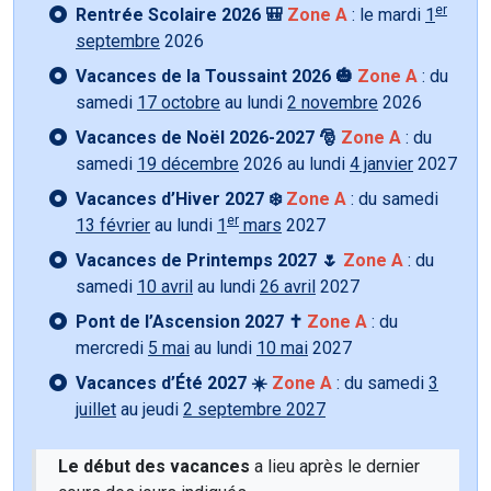
er
Rentrée Scolaire 2026 🎒
Zone A
: le mardi
1
septembre
2026
Vacances de la Toussaint 2026 🎃
Zone A
: du
samedi
17 octobre
au lundi
2 novembre
2026
Vacances de Noël 2026-2027 🎅
Zone A
: du
samedi
19 décembre
2026 au lundi
4 janvier
2027
Vacances d’Hiver 2027 ❄️
Zone A
: du samedi
er
13 février
au lundi
1
mars
2027
Vacances de Printemps 2027 🌷
Zone A
: du
samedi
10 avril
au lundi
26 avril
2027
Pont de l’Ascension 2027 ✝️
Zone A
: du
mercredi
5 mai
au lundi
10 mai
2027
Vacances d’Été 2027 ☀️
Zone A
: du samedi
3
juillet
au jeudi
2 septembre 2027
Le début des vacances
a lieu après le dernier