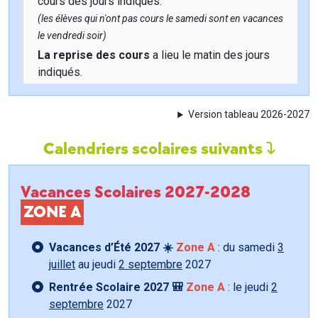
cours des jours indiqués.
(les élèves qui n'ont pas cours le samedi sont en vacances
le vendredi soir)
La reprise des cours
a lieu le matin des jours
indiqués.
Version tableau 2026-2027
Calendriers scolaires suivants
Vacances Scolaires 2027-2028
ZONE A
Vacances d’Été 2027 ☀️
Zone A
: du samedi
3
juillet
au jeudi
2 septembre
2027
Rentrée Scolaire 2027 🎒
Zone A
: le jeudi
2
septembre
2027