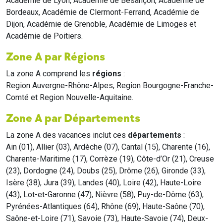
Académie de Lyon, Académie de Besançon, Académie de
Bordeaux, Académie de Clermont-Ferrand, Académie de
Dijon, Académie de Grenoble, Académie de Limoges et
Académie de Poitiers.
Zone A par Régions
La zone A comprend les
régions
:
Region Auvergne-Rhône-Alpes, Region Bourgogne-Franche-
Comté et Region Nouvelle-Aquitaine.
Zone A par Départements
La zone A des vacances inclut ces
départements
:
Ain (01), Allier (03), Ardèche (07), Cantal (15), Charente (16),
Charente-Maritime (17), Corrèze (19), Côte-d’Or (21), Creuse
(23), Dordogne (24), Doubs (25), Drôme (26), Gironde (33),
Isère (38), Jura (39), Landes (40), Loire (42), Haute-Loire
(43), Lot-et-Garonne (47), Nièvre (58), Puy-de-Dôme (63),
Pyrénées-Atlantiques (64), Rhône (69), Haute-Saône (70),
Saône-et-Loire (71), Savoie (73), Haute-Savoie (74), Deux-