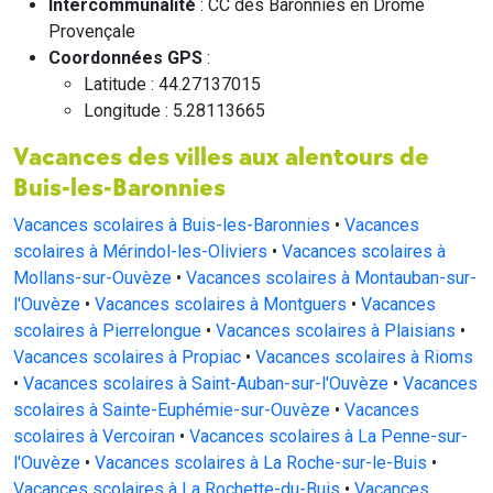
Intercommunalité
: CC des Baronnies en Drôme
Provençale
Coordonnées GPS
:
Latitude : 44.27137015
Longitude : 5.28113665
Vacances des villes aux alentours de
Buis-les-Baronnies
Vacances scolaires à Buis-les-Baronnies
•
Vacances
scolaires à Mérindol-les-Oliviers
•
Vacances scolaires à
Mollans-sur-Ouvèze
•
Vacances scolaires à Montauban-sur-
l'Ouvèze
•
Vacances scolaires à Montguers
•
Vacances
scolaires à Pierrelongue
•
Vacances scolaires à Plaisians
•
Vacances scolaires à Propiac
•
Vacances scolaires à Rioms
•
Vacances scolaires à Saint-Auban-sur-l'Ouvèze
•
Vacances
scolaires à Sainte-Euphémie-sur-Ouvèze
•
Vacances
scolaires à Vercoiran
•
Vacances scolaires à La Penne-sur-
l'Ouvèze
•
Vacances scolaires à La Roche-sur-le-Buis
•
Vacances scolaires à La Rochette-du-Buis
•
Vacances