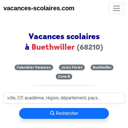
vacances-scolaires.com
Vacances scolaires
à
Buethwiller
(68210)
Calendrier Vacances
Jours Féries
Buethwiller
Zone B
Rechercher