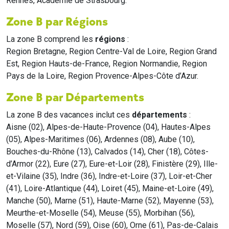
Rennes, Académie de Strasbourg.
Zone B par Régions
La zone B comprend les
régions
:
Region Bretagne, Region Centre-Val de Loire, Region Grand
Est, Region Hauts-de-France, Region Normandie, Region
Pays de la Loire, Region Provence-Alpes-Côte d’Azur.
Zone B par Départements
La zone B des vacances inclut ces
départements
:
Aisne (02), Alpes-de-Haute-Provence (04), Hautes-Alpes
(05), Alpes-Maritimes (06), Ardennes (08), Aube (10),
Bouches-du-Rhône (13), Calvados (14), Cher (18), Côtes-
d’Armor (22), Eure (27), Eure-et-Loir (28), Finistère (29), Ille-
et-Vilaine (35), Indre (36), Indre-et-Loire (37), Loir-et-Cher
(41), Loire-Atlantique (44), Loiret (45), Maine-et-Loire (49),
Manche (50), Marne (51), Haute-Marne (52), Mayenne (53),
Meurthe-et-Moselle (54), Meuse (55), Morbihan (56),
Moselle (57), Nord (59), Oise (60), Orne (61), Pas-de-Calais