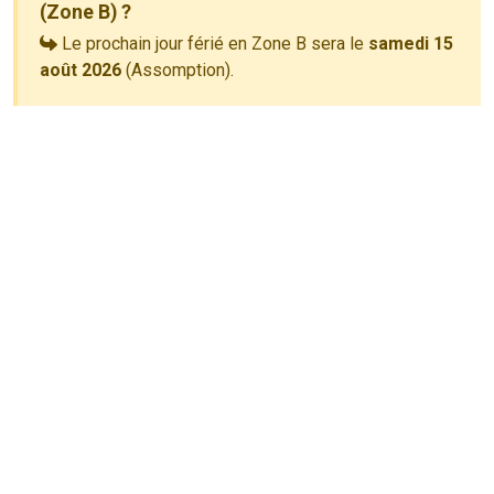
(Zone B) ?
Le prochain jour férié en Zone B sera le
samedi 15
août 2026
(Assomption).