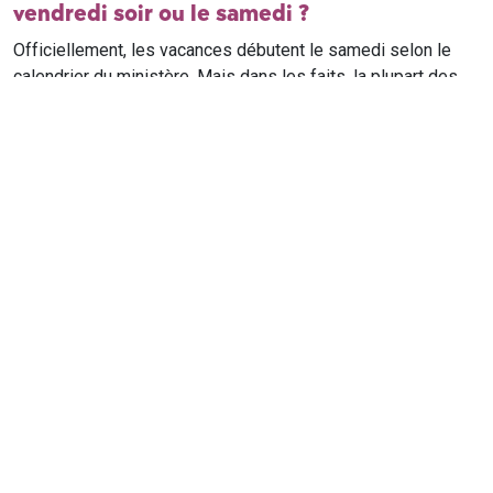
vendredi soir ou le samedi ?
Officiellement, les vacances débutent le samedi selon le
calendrier du ministère. Mais dans les faits, la plupart des
élèves qui n'ont pas cours le samedi sont en vacances dès
le vendredi soir après leur dernier cours. Il est conseillé de
vérifier avec l'établissement scolaire si des cours ont lieu le
samedi matin.
Où trouver le calendrier scolaire officiel ?
Le calendrier scolaire officiel est publié sur le site du
ministère de l'Education nationale
. Les dates présentées sur
ce site reprennent les données officielles pour les années
scolaires en cours et à venir, pour chaque zone et chaque
ville de France.