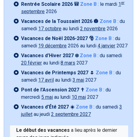
er
Rentrée Scolaire 2026 🎒
Zone B
: le mardi
1
septembre
2026
Vacances de la Toussaint 2026 🎃
Zone B
: du
samedi
17 octobre
au lundi
2 novembre
2026
Vacances de Noël 2026-2027 🎅
Zone B
: du
samedi
19 décembre
2026 au lundi
4 janvier
2027
Vacances d’Hiver 2027 ❄️
Zone B
: du samedi
20 février
au lundi
8 mars
2027
Vacances de Printemps 2027 🌷
Zone B
: du
samedi
17 avril
au lundi
3 mai
2027
Pont de l’Ascension 2027 ✝️
Zone B
: du
mercredi
5 mai
au lundi
10 mai
2027
Vacances d’Été 2027 ☀️
Zone B
: du samedi
3
juillet
au jeudi
2 septembre 2027
Le début des vacances
a lieu après le dernier