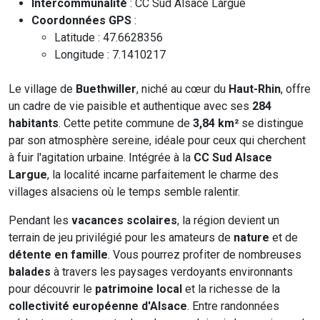
Intercommunalité
: CC Sud Alsace Largue
Coordonnées GPS
:
Latitude : 47.6628356
Longitude : 7.1410217
Le village de
Buethwiller
, niché au cœur du
Haut-Rhin
, offre
un cadre de vie paisible et authentique avec ses
284
habitants
. Cette petite commune de
3,84 km²
se distingue
par son atmosphère sereine, idéale pour ceux qui cherchent
à fuir l'agitation urbaine. Intégrée à la
CC Sud Alsace
Largue
, la localité incarne parfaitement le charme des
villages alsaciens où le temps semble ralentir.
Pendant les
vacances scolaires
, la région devient un
terrain de jeu privilégié pour les amateurs de
nature
et de
détente en famille
. Vous pourrez profiter de nombreuses
balades
à travers les paysages verdoyants environnants
pour découvrir le
patrimoine local
et la richesse de la
collectivité européenne d'Alsace
. Entre randonnées