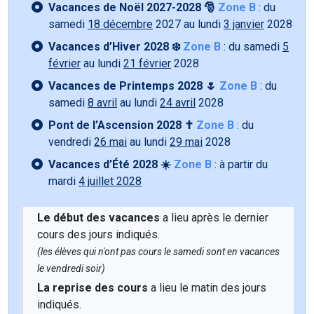
Vacances de Noël 2027-2028 🎅
Zone B
: du
samedi
18 décembre
2027 au lundi
3 janvier
2028
Vacances d’Hiver 2028 ❄️
Zone B
: du samedi
5
février
au lundi
21 février
2028
Vacances de Printemps 2028 🌷
Zone B
: du
samedi
8 avril
au lundi
24 avril
2028
Pont de l’Ascension 2028 ✝️
Zone B
: du
vendredi
26 mai
au lundi
29 mai
2028
Vacances d’Été 2028 ☀️
Zone B
: à partir du
mardi
4 juillet 2028
Le début des vacances
a lieu après le dernier
cours des jours indiqués.
(les élèves qui n'ont pas cours le samedi sont en vacances
le vendredi soir)
La reprise des cours
a lieu le matin des jours
indiqués.