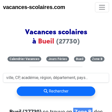
vacances-scolaires.com
Vacances scolaires
à
Bueil
(27730)
Calendrier Vacances
Jours Féries
Bueil
Zone B
Rechercher
Bueil (27730)
se trouve en
Zone B
des