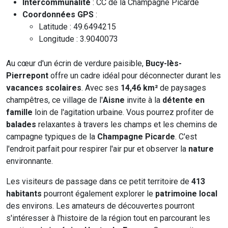
Intercommunalité
: CC de la Champagne Picarde
Coordonnées GPS
:
Latitude : 49.6494215
Longitude : 3.9040073
Au cœur d'un écrin de verdure paisible,
Bucy-lès-
Pierrepont
offre un cadre idéal pour déconnecter durant les
vacances scolaires
. Avec ses
14,46 km²
de paysages
champêtres, ce village de l'
Aisne
invite à la
détente en
famille
loin de l'agitation urbaine. Vous pourrez profiter de
balades
relaxantes à travers les champs et les chemins de
campagne typiques de la
Champagne Picarde
. C'est
l'endroit parfait pour respirer l'air pur et observer la
nature
environnante.
Les visiteurs de passage dans ce petit territoire de
413
habitants
pourront également explorer le
patrimoine local
des environs. Les amateurs de découvertes pourront
s'intéresser à l'histoire de la région tout en parcourant les