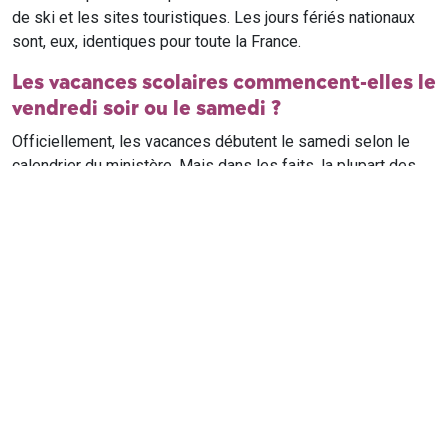
de ski et les sites touristiques. Les jours fériés nationaux
sont, eux, identiques pour toute la France.
Les vacances scolaires commencent-elles le
vendredi soir ou le samedi ?
Officiellement, les vacances débutent le samedi selon le
calendrier du ministère. Mais dans les faits, la plupart des
élèves qui n'ont pas cours le samedi sont en vacances dès
le vendredi soir après leur dernier cours. Il est conseillé de
vérifier avec l'établissement scolaire si des cours ont lieu le
samedi matin.
Où trouver le calendrier scolaire officiel ?
Le calendrier scolaire officiel est publié sur le site du
ministère de l'Education nationale
. Les dates présentées sur
ce site reprennent les données officielles pour les années
scolaires en cours et à venir, pour chaque zone et chaque
ville de France.