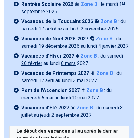
er
Rentrée Scolaire 2026 🎒
Zone B
: le mardi
1
septembre
2026
Vacances de la Toussaint 2026 🎃
Zone B
: du
samedi
17 octobre
au lundi
2 novembre
2026
Vacances de Noël 2026-2027 🎅
Zone B
: du
samedi
19 décembre
2026 au lundi
4 janvier
2027
Vacances d’Hiver 2027 ❄️
Zone B
: du samedi
20 février
au lundi
8 mars
2027
Vacances de Printemps 2027 🌷
Zone B
: du
samedi
17 avril
au lundi
3 mai
2027
Pont de l’Ascension 2027 ✝️
Zone B
: du
mercredi
5 mai
au lundi
10 mai
2027
Vacances d’Été 2027 ☀️
Zone B
: du samedi
3
juillet
au jeudi
2 septembre 2027
Le début des vacances
a lieu après le dernier