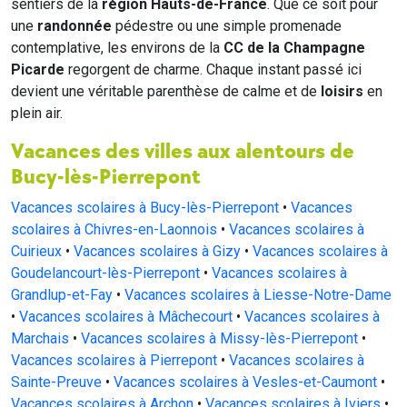
sentiers de la
région Hauts-de-France
. Que ce soit pour
une
randonnée
pédestre ou une simple promenade
contemplative, les environs de la
CC de la Champagne
Picarde
regorgent de charme. Chaque instant passé ici
devient une véritable parenthèse de calme et de
loisirs
en
plein air.
Vacances des villes aux alentours de
Bucy-lès-Pierrepont
Vacances scolaires à Bucy-lès-Pierrepont
•
Vacances
scolaires à Chivres-en-Laonnois
•
Vacances scolaires à
Cuirieux
•
Vacances scolaires à Gizy
•
Vacances scolaires à
Goudelancourt-lès-Pierrepont
•
Vacances scolaires à
Grandlup-et-Fay
•
Vacances scolaires à Liesse-Notre-Dame
•
Vacances scolaires à Mâchecourt
•
Vacances scolaires à
Marchais
•
Vacances scolaires à Missy-lès-Pierrepont
•
Vacances scolaires à Pierrepont
•
Vacances scolaires à
Sainte-Preuve
•
Vacances scolaires à Vesles-et-Caumont
•
Vacances scolaires à Archon
•
Vacances scolaires à Iviers
•