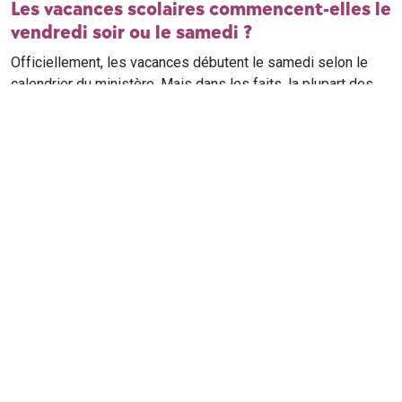
Les vacances scolaires commencent-elles le
vendredi soir ou le samedi ?
Officiellement, les vacances débutent le samedi selon le
calendrier du ministère. Mais dans les faits, la plupart des
élèves qui n'ont pas cours le samedi sont en vacances dès
le vendredi soir après leur dernier cours. Il est conseillé de
vérifier avec l'établissement scolaire si des cours ont lieu le
samedi matin.
Où trouver le calendrier scolaire officiel ?
Le calendrier scolaire officiel est publié sur le site du
ministère de l'Education nationale
. Les dates présentées sur
ce site reprennent les données officielles pour les années
scolaires en cours et à venir, pour chaque zone et chaque
ville de France.