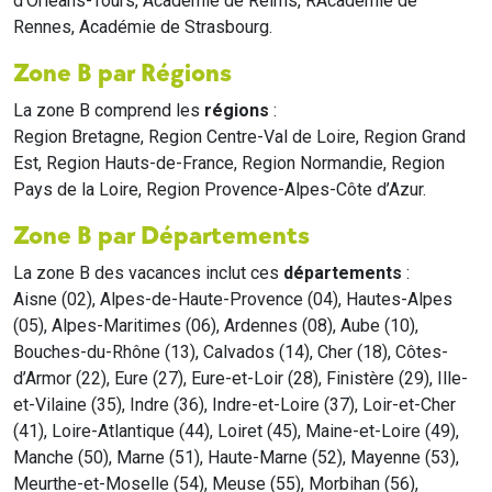
d'Orléans-Tours, Académie de Reims, RAcadémie de
Rennes, Académie de Strasbourg.
Zone B par Régions
La zone B comprend les
régions
:
Region Bretagne, Region Centre-Val de Loire, Region Grand
Est, Region Hauts-de-France, Region Normandie, Region
Pays de la Loire, Region Provence-Alpes-Côte d’Azur.
Zone B par Départements
La zone B des vacances inclut ces
départements
:
Aisne (02), Alpes-de-Haute-Provence (04), Hautes-Alpes
(05), Alpes-Maritimes (06), Ardennes (08), Aube (10),
Bouches-du-Rhône (13), Calvados (14), Cher (18), Côtes-
d’Armor (22), Eure (27), Eure-et-Loir (28), Finistère (29), Ille-
et-Vilaine (35), Indre (36), Indre-et-Loire (37), Loir-et-Cher
(41), Loire-Atlantique (44), Loiret (45), Maine-et-Loire (49),
Manche (50), Marne (51), Haute-Marne (52), Mayenne (53),
Meurthe-et-Moselle (54), Meuse (55), Morbihan (56),