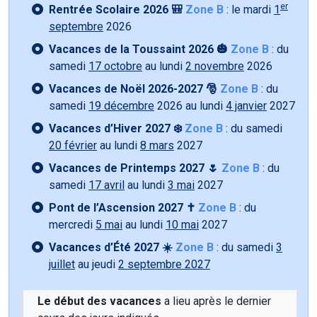
er
Rentrée Scolaire 2026 🎒
Zone B
: le mardi
1
septembre
2026
Vacances de la Toussaint 2026 🎃
Zone B
: du
samedi
17 octobre
au lundi
2 novembre
2026
Vacances de Noël 2026-2027 🎅
Zone B
: du
samedi
19 décembre
2026 au lundi
4 janvier
2027
Vacances d’Hiver 2027 ❄️
Zone B
: du samedi
20 février
au lundi
8 mars
2027
Vacances de Printemps 2027 🌷
Zone B
: du
samedi
17 avril
au lundi
3 mai
2027
Pont de l’Ascension 2027 ✝️
Zone B
: du
mercredi
5 mai
au lundi
10 mai
2027
Vacances d’Été 2027 ☀️
Zone B
: du samedi
3
juillet
au jeudi
2 septembre 2027
Le début des vacances
a lieu après le dernier