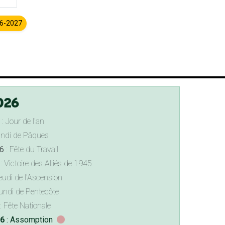
26-2027
026
: Jour de l'an
undi de Pâques
6
: Fête du Travail
: Victoire des Alliés de 1945
eudi de l'Ascension
undi de Pentecôte
: Fête Nationale
26
: Assomption