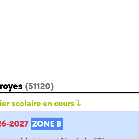
Broyes
(51120)
er scolaire en cours
026-2027
ZONE B
er