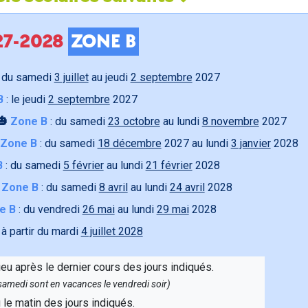
027-2028
ZONE B
 du samedi
3 juillet
au jeudi
2 septembre
2027
B
: le jeudi
2 septembre
2027
🎃
Zone B
: du samedi
23 octobre
au lundi
8 novembre
2027
Zone B
: du samedi
18 décembre
2027 au lundi
3 janvier
2028
B
: du samedi
5 février
au lundi
21 février
2028

Zone B
: du samedi
8 avril
au lundi
24 avril
2028
e B
: du vendredi
26 mai
au lundi
29 mai
2028
 à partir du mardi
4 juillet 2028
ieu après le dernier cours des jours indiqués.
e samedi sont en vacances le vendredi soir)
u le matin des jours indiqués.