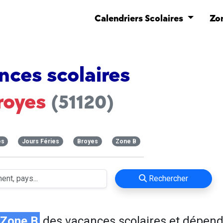
Calendriers Scolaires
Zo
nces scolaires
royes
(51120)
es
Jours Féries
Broyes
Zone B
Rechercher
Zone B
des vacances scolaires et dépend