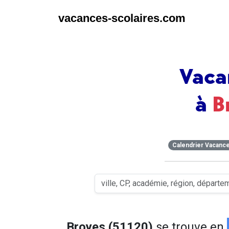
vacances-scolaires.com
Vaca
à
B
Calendrier Vacanc
Broyes (51120)
se trouve en