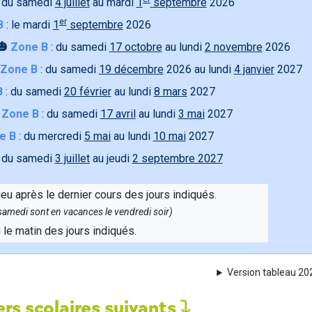
 du samedi
4 juillet
au mardi
1
septembre
2026
er
B
: le mardi
1
septembre
2026
🎃
Zone B
: du samedi
17 octobre
au lundi
2 novembre
2026
Zone B
: du samedi
19 décembre
2026 au lundi
4 janvier
2027
B
: du samedi
20 février
au lundi
8 mars
2027

Zone B
: du samedi
17 avril
au lundi
3 mai
2027
e B
: du mercredi
5 mai
au lundi
10 mai
2027
 du samedi
3 juillet
au jeudi
2 septembre 2027
ieu après le dernier cours des jours indiqués.
e samedi sont en vacances le vendredi soir)
u le matin des jours indiqués.
Version tableau 2
rs scolaires suivants