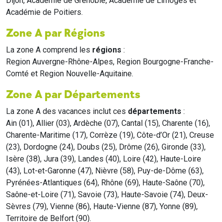
Dijon, Académie de Grenoble, Académie de Limoges et
Académie de Poitiers.
Zone A par Régions
La zone A comprend les
régions
:
Region Auvergne-Rhône-Alpes, Region Bourgogne-Franche-
Comté et Region Nouvelle-Aquitaine.
Zone A par Départements
La zone A des vacances inclut ces
départements
:
Ain (01), Allier (03), Ardèche (07), Cantal (15), Charente (16),
Charente-Maritime (17), Corrèze (19), Côte-d’Or (21), Creuse
(23), Dordogne (24), Doubs (25), Drôme (26), Gironde (33),
Isère (38), Jura (39), Landes (40), Loire (42), Haute-Loire
(43), Lot-et-Garonne (47), Nièvre (58), Puy-de-Dôme (63),
Pyrénées-Atlantiques (64), Rhône (69), Haute-Saône (70),
Saône-et-Loire (71), Savoie (73), Haute-Savoie (74), Deux-
Sèvres (79), Vienne (86), Haute-Vienne (87), Yonne (89),
Territoire de Belfort (90).