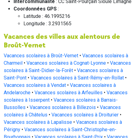
Intercommunalité
: CC Saint-Pourçain Sioule Limagne
Coordonnées GPS
:
Latitude : 46.1995216
Longitude : 3.2931565
Vacances des villes aux alentours de
Broût-Vernet
Vacances scolaires à Broût-Vernet
•
Vacances scolaires à
Charmeil
•
Vacances scolaires à Cognat-Lyonne
•
Vacances
scolaires à Saint-Didier-la-Forêt
•
Vacances scolaires à
Saint-Pont
•
Vacances scolaires à Saint-Rémy-en-Rollat
•
Vacances scolaires à Vendat
•
Vacances scolaires à
Andelaroche
•
Vacances scolaires à Arfeuilles
•
Vacances
scolaires à Isserpent
•
Vacances scolaires à Barrais-
Bussolles
•
Vacances scolaires à Billezois
•
Vacances
scolaires à Châtelus
•
Vacances scolaires à Droiturier
•
Vacances scolaires à Lapalisse
•
Vacances scolaires à
Périgny
•
Vacances scolaires à Saint-Christophe-en-
Bourbonnais
•
Vacances scolaires à Saint-Prix
•
Vacances