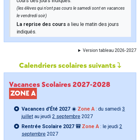
cours des jours indiqués.
(les élèves qui n'ont pas cours le samedi sont en vacances
le vendredi soir)
La reprise des cours
a lieu le matin des jours
indiqués.
Version tableau 2026-2027
Calendriers scolaires suivants
Vacances Scolaires 2027-2028
ZONE A
Vacances d’Été 2027 ☀️
Zone A
: du samedi
3
juillet
au jeudi
2 septembre
2027
Rentrée Scolaire 2027 🎒
Zone A
: le jeudi
2
septembre
2027