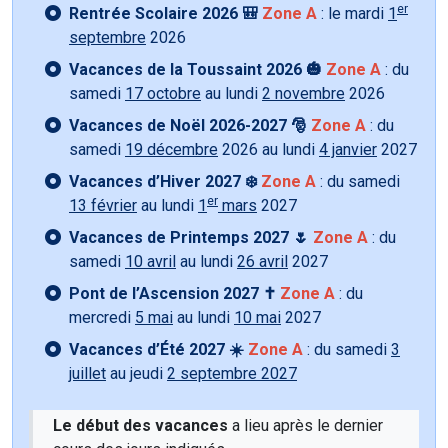
er
Rentrée Scolaire 2026 🎒
Zone A
: le mardi
1
septembre
2026
Vacances de la Toussaint 2026 🎃
Zone A
: du
samedi
17 octobre
au lundi
2 novembre
2026
Vacances de Noël 2026-2027 🎅
Zone A
: du
samedi
19 décembre
2026 au lundi
4 janvier
2027
Vacances d’Hiver 2027 ❄️
Zone A
: du samedi
er
13 février
au lundi
1
mars
2027
Vacances de Printemps 2027 🌷
Zone A
: du
samedi
10 avril
au lundi
26 avril
2027
Pont de l’Ascension 2027 ✝️
Zone A
: du
mercredi
5 mai
au lundi
10 mai
2027
Vacances d’Été 2027 ☀️
Zone A
: du samedi
3
juillet
au jeudi
2 septembre 2027
Le début des vacances
a lieu après le dernier