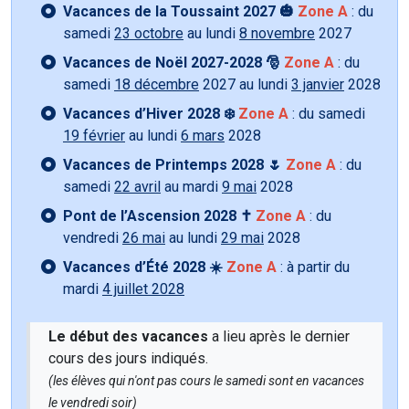
Vacances de la Toussaint 2027 🎃
Zone A
: du
samedi
23 octobre
au lundi
8 novembre
2027
Vacances de Noël 2027-2028 🎅
Zone A
: du
samedi
18 décembre
2027 au lundi
3 janvier
2028
Vacances d’Hiver 2028 ❄️
Zone A
: du samedi
19 février
au lundi
6 mars
2028
Vacances de Printemps 2028 🌷
Zone A
: du
samedi
22 avril
au mardi
9 mai
2028
Pont de l’Ascension 2028 ✝️
Zone A
: du
vendredi
26 mai
au lundi
29 mai
2028
Vacances d’Été 2028 ☀️
Zone A
: à partir du
mardi
4 juillet 2028
Le début des vacances
a lieu après le dernier
cours des jours indiqués.
(les élèves qui n'ont pas cours le samedi sont en vacances
le vendredi soir)