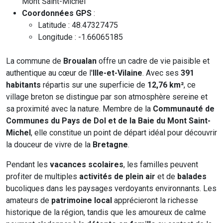
Mont Saint-Michel
Coordonnées GPS
:
Latitude : 48.47327475
Longitude : -1.66065185
La commune de
Broualan
offre un cadre de vie paisible et
authentique au cœur de l'
Ille-et-Vilaine
. Avec ses
391
habitants
répartis sur une superficie de
12,76 km²
, ce
village breton se distingue par son atmosphère sereine et
sa proximité avec la nature. Membre de la
Communauté de
Communes du Pays de Dol et de la Baie du Mont Saint-
Michel
, elle constitue un point de départ idéal pour découvrir
la douceur de vivre de la
Bretagne
.
Pendant les
vacances scolaires
, les familles peuvent
profiter de multiples
activités de plein air
et de
balades
bucoliques dans les paysages verdoyants environnants. Les
amateurs de
patrimoine local
apprécieront la richesse
historique de la région, tandis que les amoureux de calme