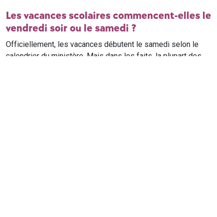
Les vacances scolaires commencent-elles le
vendredi soir ou le samedi ?
Officiellement, les vacances débutent le samedi selon le
calendrier du ministère. Mais dans les faits, la plupart des
élèves qui n'ont pas cours le samedi sont en vacances dès
le vendredi soir après leur dernier cours. Il est conseillé de
vérifier avec l'établissement scolaire si des cours ont lieu le
samedi matin.
Où trouver le calendrier scolaire officiel ?
Le calendrier scolaire officiel est publié sur le site du
ministère de l'Education nationale
. Les dates présentées sur
ce site reprennent les données officielles pour les années
scolaires en cours et à venir, pour chaque zone et chaque
ville de France.