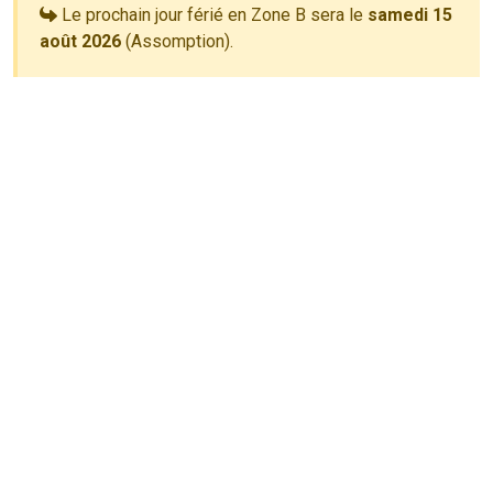
Le prochain jour férié en Zone B sera le
samedi 15
août 2026
(Assomption).