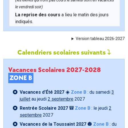
(les élèves qui n'ont pas cours le samedi sont en vacances
le vendredi soir)
La reprise des cours
a lieu le matin des jours
indiqués.
Version tableau 2026-2027
Calendriers scolaires suivants
Vacances Scolaires 2027-2028
ZONE B
Vacances d’Été 2027 ☀️
Zone B
: du samedi
3
juillet
au jeudi
2 septembre
2027
Rentrée Scolaire 2027 🎒
Zone B
: le jeudi
2
septembre
2027
Vacances de la Toussaint 2027 🎃
Zone B
: du