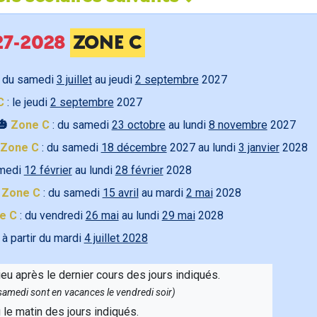
027-2028
ZONE C
 du samedi
3 juillet
au jeudi
2 septembre
2027
C
: le jeudi
2 septembre
2027
🎃
Zone C
: du samedi
23 octobre
au lundi
8 novembre
2027
Zone C
: du samedi
18 décembre
2027 au lundi
3 janvier
2028
amedi
12 février
au lundi
28 février
2028

Zone C
: du samedi
15 avril
au mardi
2 mai
2028
e C
: du vendredi
26 mai
au lundi
29 mai
2028
 à partir du mardi
4 juillet 2028
ieu après le dernier cours des jours indiqués.
e samedi sont en vacances le vendredi soir)
u le matin des jours indiqués.