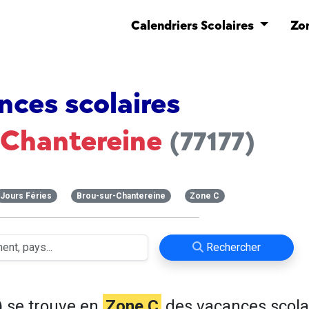
Calendriers Scolaires
Zo
nces scolaires
-Chantereine
(77177)
Jours Féries
Brou-sur-Chantereine
Zone C
Rechercher
)
se trouve en
Zone C
des vacances scola