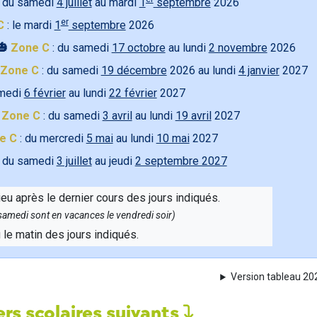
 du samedi
4 juillet
au mardi
1
septembre
2026
er
C
: le mardi
1
septembre
2026
🎃
Zone C
: du samedi
17 octobre
au lundi
2 novembre
2026
Zone C
: du samedi
19 décembre
2026 au lundi
4 janvier
2027
amedi
6 février
au lundi
22 février
2027

Zone C
: du samedi
3 avril
au lundi
19 avril
2027
e C
: du mercredi
5 mai
au lundi
10 mai
2027
 du samedi
3 juillet
au jeudi
2 septembre 2027
ieu après le dernier cours des jours indiqués.
e samedi sont en vacances le vendredi soir)
u le matin des jours indiqués.
Version tableau 2
rs scolaires suivants