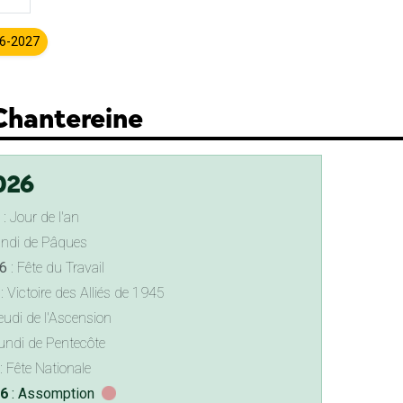
26-2027
-Chantereine
026
: Jour de l'an
undi de Pâques
6
: Fête du Travail
: Victoire des Alliés de 1945
eudi de l'Ascension
undi de Pentecôte
: Fête Nationale
26
: Assomption