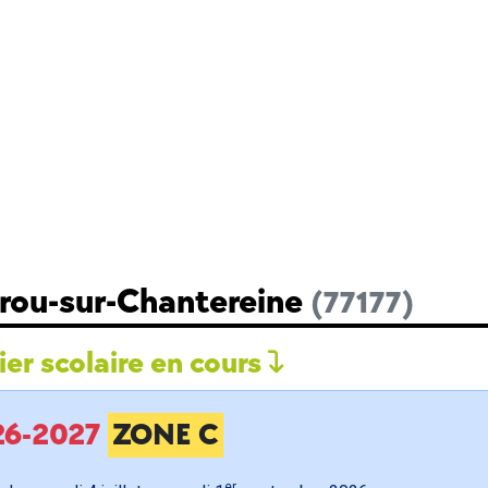
Brou-sur-Chantereine
(77177)
er scolaire en cours
026-2027
ZONE C
er