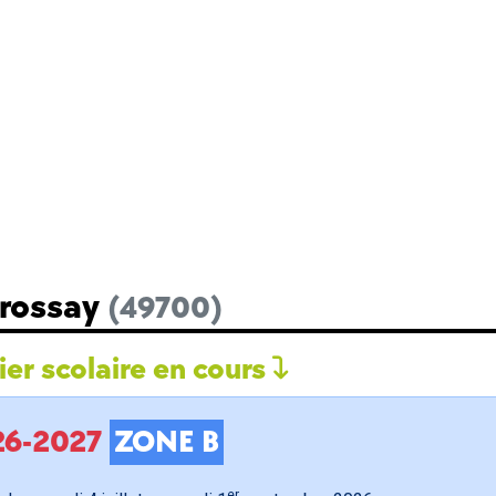
Brossay
(49700)
er scolaire en cours
026-2027
ZONE B
er