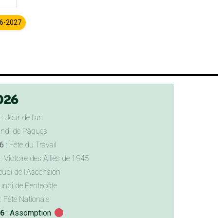
26-2027
026
: Jour de l'an
undi de Pâques
6
: Fête du Travail
: Victoire des Alliés de 1945
eudi de l'Ascension
undi de Pentecôte
: Fête Nationale
26
: Assomption