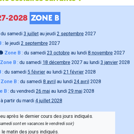
027-2028
ZONE B
 du samedi
3 juillet
au jeudi
2 septembre
2027
B
: le jeudi
2 septembre
2027
🎃
Zone B
: du samedi
23 octobre
au lundi
8 novembre
2027
Zone B
: du samedi
18 décembre
2027 au lundi
3 janvier
2028
B
: du samedi
5 février
au lundi
21 février
2028

Zone B
: du samedi
8 avril
au lundi
24 avril
2028
e B
: du vendredi
26 mai
au lundi
29 mai
2028
 à partir du mardi
4 juillet 2028
ieu après le dernier cours des jours indiqués.
e samedi sont en vacances le vendredi soir)
u le matin des jours indiqués.