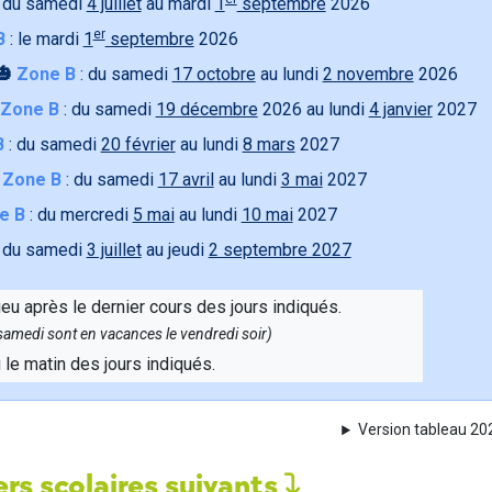
 du samedi
4 juillet
au mardi
1
septembre
2026
er
B
: le mardi
1
septembre
2026
🎃
Zone B
: du samedi
17 octobre
au lundi
2 novembre
2026
Zone B
: du samedi
19 décembre
2026 au lundi
4 janvier
2027
B
: du samedi
20 février
au lundi
8 mars
2027

Zone B
: du samedi
17 avril
au lundi
3 mai
2027
e B
: du mercredi
5 mai
au lundi
10 mai
2027
 du samedi
3 juillet
au jeudi
2 septembre 2027
ieu après le dernier cours des jours indiqués.
e samedi sont en vacances le vendredi soir)
u le matin des jours indiqués.
Version tableau 2
rs scolaires suivants