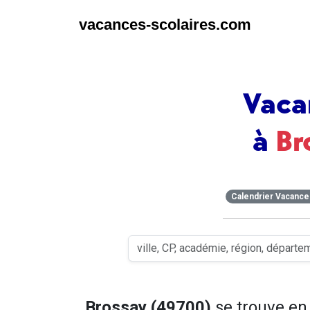
vacances-scolaires.com
Vaca
à
Br
Calendrier Vacance
Brossay (49700)
se trouve e