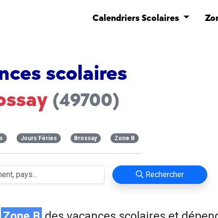
Calendriers Scolaires
Zo
nces scolaires
ossay
(49700)
s
Jours Féries
Brossay
Zone B
Rechercher
n
Zone B
des vacances scolaires et dépen