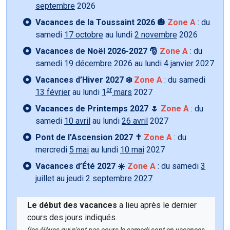
septembre
2026
Vacances de la Toussaint 2026 🎃
Zone A
: du
samedi
17 octobre
au lundi
2 novembre
2026
Vacances de Noël 2026-2027 🎅
Zone A
: du
samedi
19 décembre
2026 au lundi
4 janvier
2027
Vacances d’Hiver 2027 ❄️
Zone A
: du samedi
er
13 février
au lundi
1
mars
2027
Vacances de Printemps 2027 🌷
Zone A
: du
samedi
10 avril
au lundi
26 avril
2027
Pont de l’Ascension 2027 ✝️
Zone A
: du
mercredi
5 mai
au lundi
10 mai
2027
Vacances d’Été 2027 ☀️
Zone A
: du samedi
3
juillet
au jeudi
2 septembre 2027
Le début des vacances
a lieu après le dernier
cours des jours indiqués.