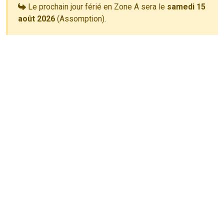
Le prochain jour férié en Zone A sera le
samedi 15
août 2026
(Assomption).