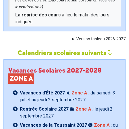
(les élèves qui n'ont pas cours le samedi sont en vacances
le vendredi soir)
La reprise des cours
a lieu le matin des jours
indiqués.
Version tableau 2026-2027
Calendriers scolaires suivants
Vacances Scolaires 2027-2028
ZONE A
Vacances d’Été 2027 ☀️
Zone A
: du samedi
3
juillet
au jeudi
2 septembre
2027
Rentrée Scolaire 2027 🎒
Zone A
: le jeudi
2
septembre
2027
Vacances de la Toussaint 2027 🎃
Zone A
: du