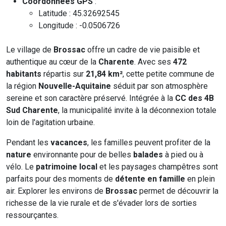
Coordonnées GPS
:
Latitude : 45.32692545
Longitude : -0.0506726
Le village de
Brossac
offre un cadre de vie paisible et
authentique au cœur de la
Charente
. Avec ses
472
habitants
répartis sur
21,84 km²
, cette petite commune de
la région
Nouvelle-Aquitaine
séduit par son atmosphère
sereine et son caractère préservé. Intégrée à la
CC des 4B
Sud Charente
, la municipalité invite à la déconnexion totale
loin de l'agitation urbaine.
Pendant les
vacances
, les familles peuvent profiter de la
nature
environnante pour de belles
balades
à pied ou à
vélo. Le
patrimoine local
et les paysages champêtres sont
parfaits pour des moments de
détente en famille
en plein
air. Explorer les environs de
Brossac
permet de découvrir la
richesse de la vie rurale et de s'évader lors de sorties
ressourçantes.