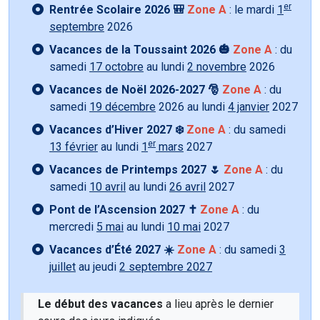
er
Rentrée Scolaire 2026 🎒
Zone A
: le mardi
1
septembre
2026
Vacances de la Toussaint 2026 🎃
Zone A
: du
samedi
17 octobre
au lundi
2 novembre
2026
Vacances de Noël 2026-2027 🎅
Zone A
: du
samedi
19 décembre
2026 au lundi
4 janvier
2027
Vacances d’Hiver 2027 ❄️
Zone A
: du samedi
er
13 février
au lundi
1
mars
2027
Vacances de Printemps 2027 🌷
Zone A
: du
samedi
10 avril
au lundi
26 avril
2027
Pont de l’Ascension 2027 ✝️
Zone A
: du
mercredi
5 mai
au lundi
10 mai
2027
Vacances d’Été 2027 ☀️
Zone A
: du samedi
3
juillet
au jeudi
2 septembre 2027
Le début des vacances
a lieu après le dernier