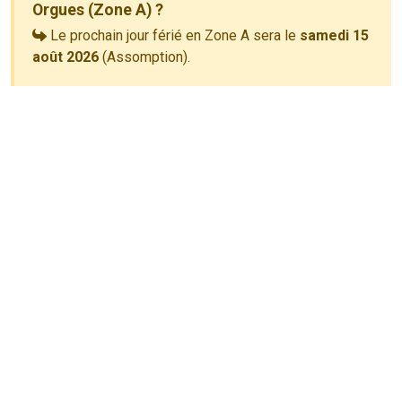
Orgues (Zone A) ?
Le prochain jour férié en Zone A sera le
samedi 15
août 2026
(Assomption).