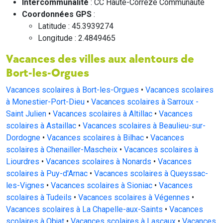
Intercommunalité
: CC Haute-Corrèze Communauté
Coordonnées GPS
:
Latitude : 45.3939274
Longitude : 2.4849465
Vacances des villes aux alentours de
Bort-les-Orgues
Vacances scolaires à Bort-les-Orgues
•
Vacances scolaires
à Monestier-Port-Dieu
•
Vacances scolaires à Sarroux -
Saint Julien
•
Vacances scolaires à Altillac
•
Vacances
scolaires à Astaillac
•
Vacances scolaires à Beaulieu-sur-
Dordogne
•
Vacances scolaires à Bilhac
•
Vacances
scolaires à Chenailler-Mascheix
•
Vacances scolaires à
Liourdres
•
Vacances scolaires à Nonards
•
Vacances
scolaires à Puy-d'Arnac
•
Vacances scolaires à Queyssac-
les-Vignes
•
Vacances scolaires à Sioniac
•
Vacances
scolaires à Tudeils
•
Vacances scolaires à Végennes
•
Vacances scolaires à La Chapelle-aux-Saints
•
Vacances
scolaires à Objat
•
Vacances scolaires à Lascaux
•
Vacances