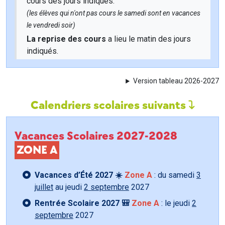
cours des jours indiqués.
(les élèves qui n'ont pas cours le samedi sont en vacances
le vendredi soir)
La reprise des cours
a lieu le matin des jours
indiqués.
Version tableau 2026-2027
Calendriers scolaires suivants
Vacances Scolaires 2027-2028
ZONE A
Vacances d’Été 2027 ☀️
Zone A
: du samedi
3
juillet
au jeudi
2 septembre
2027
Rentrée Scolaire 2027 🎒
Zone A
: le jeudi
2
septembre
2027