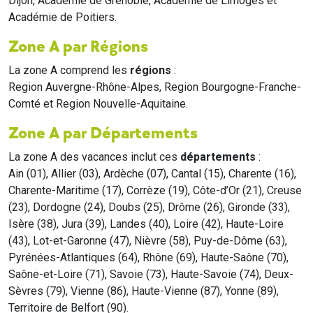
Dijon, Académie de Grenoble, Académie de Limoges et
Académie de Poitiers.
Zone A par Régions
La zone A comprend les
régions
:
Region Auvergne-Rhône-Alpes, Region Bourgogne-Franche-
Comté et Region Nouvelle-Aquitaine.
Zone A par Départements
La zone A des vacances inclut ces
départements
:
Ain (01), Allier (03), Ardèche (07), Cantal (15), Charente (16),
Charente-Maritime (17), Corrèze (19), Côte-d’Or (21), Creuse
(23), Dordogne (24), Doubs (25), Drôme (26), Gironde (33),
Isère (38), Jura (39), Landes (40), Loire (42), Haute-Loire
(43), Lot-et-Garonne (47), Nièvre (58), Puy-de-Dôme (63),
Pyrénées-Atlantiques (64), Rhône (69), Haute-Saône (70),
Saône-et-Loire (71), Savoie (73), Haute-Savoie (74), Deux-
Sèvres (79), Vienne (86), Haute-Vienne (87), Yonne (89),
Territoire de Belfort (90).