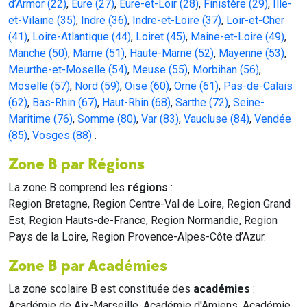
d’Armor (22)
,
Eure (27)
,
Eure-et-Loir (28)
,
Finistère (29)
,
Ille-
et-Vilaine (35)
,
Indre (36)
,
Indre-et-Loire (37)
,
Loir-et-Cher
(41)
,
Loire-Atlantique (44)
,
Loiret (45)
,
Maine-et-Loire (49)
,
Manche (50)
,
Marne (51)
,
Haute-Marne (52)
,
Mayenne (53)
,
Meurthe-et-Moselle (54)
,
Meuse (55)
,
Morbihan (56)
,
Moselle (57)
,
Nord (59)
,
Oise (60)
,
Orne (61)
,
Pas-de-Calais
(62)
,
Bas-Rhin (67)
,
Haut-Rhin (68)
,
Sarthe (72)
,
Seine-
Maritime (76)
,
Somme (80)
,
Var (83)
,
Vaucluse (84)
,
Vendée
(85)
,
Vosges (88)
.
Zone B par Régions
La zone B comprend les
régions
:
Region Bretagne, Region Centre-Val de Loire, Region Grand
Est, Region Hauts-de-France, Region Normandie, Region
Pays de la Loire, Region Provence-Alpes-Côte d’Azur.
Zone B par Académies
La zone scolaire B est constituée des
académies
:
Académie de Aix-Marseille, Académie d'Amiens, Académie