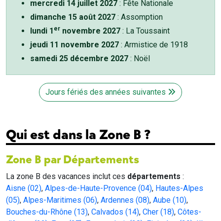
mercredi 14 juillet 2027
: Fête Nationale
dimanche 15 août 2027
: Assomption
er
lundi 1
novembre 2027
: La Toussaint
jeudi 11 novembre 2027
: Armistice de 1918
samedi 25 décembre 2027
: Noël
Jours fériés des années suivantes
Qui est dans la Zone B ?
Zone B par Départements
La zone B des vacances inclut ces
départements
:
Aisne (02)
,
Alpes-de-Haute-Provence (04)
,
Hautes-Alpes
(05)
,
Alpes-Maritimes (06)
,
Ardennes (08)
,
Aube (10)
,
Bouches-du-Rhône (13)
,
Calvados (14)
,
Cher (18)
,
Côtes-