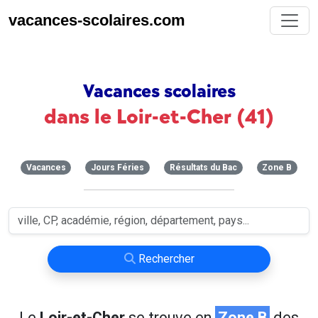
vacances-scolaires.com
Vacances scolaires
dans le Loir-et-Cher (41)
Vacances
Jours Féries
Résultats du Bac
Zone B
Rechercher
Le
Loir-et-Cher
se trouve en
Zone B
des