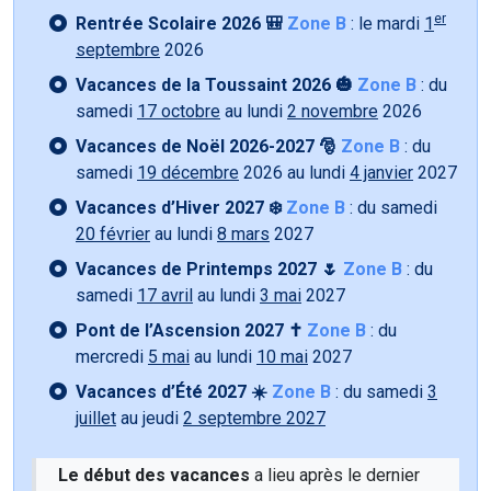
er
Rentrée Scolaire 2026 🎒
Zone B
: le mardi
1
septembre
2026
Vacances de la Toussaint 2026 🎃
Zone B
: du
samedi
17 octobre
au lundi
2 novembre
2026
Vacances de Noël 2026-2027 🎅
Zone B
: du
samedi
19 décembre
2026 au lundi
4 janvier
2027
Vacances d’Hiver 2027 ❄️
Zone B
: du samedi
20 février
au lundi
8 mars
2027
Vacances de Printemps 2027 🌷
Zone B
: du
samedi
17 avril
au lundi
3 mai
2027
Pont de l’Ascension 2027 ✝️
Zone B
: du
mercredi
5 mai
au lundi
10 mai
2027
Vacances d’Été 2027 ☀️
Zone B
: du samedi
3
juillet
au jeudi
2 septembre 2027
Le début des vacances
a lieu après le dernier