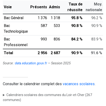
Taux de
Moy.
Voie
Présents
Admis
réussite
nationale
Bac Général
1 376
1 318
95.8 %
96.2 %
Bac
587
533
90.8 %
90.9 %
Technologique
Bac
993
836
84.2 %
83.9 %
Professionnel
Total
2 956
2 687
90.9 %
91.6 %
Source :
data.education.gouv.fr
— Session 2025
Consulter le calendrier complet des
vacances scolaires
.
Calendriers scolaires des communes du Loir-et-Cher (267
communes)