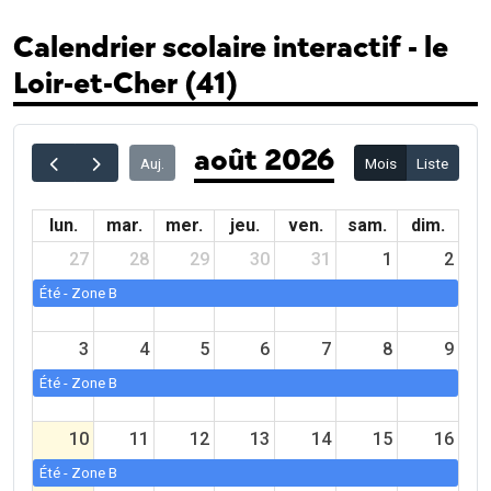
Calendrier scolaire interactif - le
Loir-et-Cher (41)
août 2026
Auj.
Mois
Liste
lun.
mar.
mer.
jeu.
ven.
sam.
dim.
27
28
29
30
31
1
2
Été - Zone B
3
4
5
6
7
8
9
Été - Zone B
10
11
12
13
14
15
16
Été - Zone B