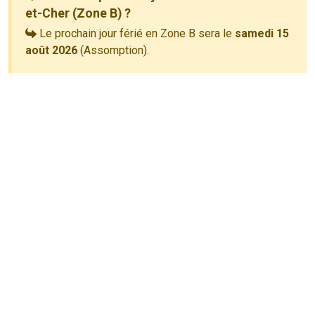
et-Cher (Zone B) ?
Le prochain jour férié en Zone B sera le
samedi 15
août 2026
(Assomption).